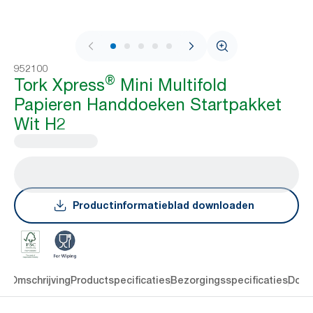
1 / 5
952100
®
Tork Xpress
Mini Multifold
Papieren Handdoeken Startpakket
Wit H2
Productinformatieblad downloaden
en
Omschrijving
Productspecificaties
Bezorgingsspecificaties
Down