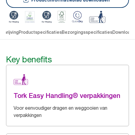
chrijving
Productspecificaties
Bezorgingsspecificaties
Download
Key benefits
Tork Easy Handling® verpakkingen
Voor eenvoudiger dragen en weggooien van
verpakkingen