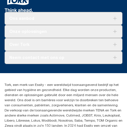
***
voetafdruk.
voor kortstondig contact met voedingsmiddelen.
*
Raadpleeg de catalogus voor individuele
productcertificeringen en -claims.
*
Geldig voor dispensers verkocht of in bruikleen in Europa
*
Gebruikt in combinatie met artikelen 100297, 120289, 150299,
Ons aanbod
(behalve Frankrijk) vanaf mei 2023. Product gecertificeerd door
100888, 100889 en 120454
ClimatePartner: www.climate-id.com/nl/9VIUDN.
Oplossingen
**
Gecertificeerd door het Zweedse Reumafonds (SRA).
Onze oplossingen
**
Vertegenwoordigt het Europese assortiment Tork Xpress®
Duurzaamheid
Multifold (H2) vullingen per gebruiksmoment. Gebaseerd op
Tork Clean Care
Tork Vision Schoonmaken
door externe partijen beoordeelde Levenscyclusanalyses (LCA)
Over Tork
AD-a-Glance
voor alle kwaliteitsniveaus van vullingen in combinatie met
Tork PaperCircle
verbruiksgegevens. Omdat deze gegevens een
Over ons
Neem contact met ons op
systeemgemiddelde zijn, zijn ze niet bedoeld voor gebruik in
Succesverhalen
CO₂-rapportage voor specifieke producten en verbruik.
Pers & nieuws
info@tork.nl
***
Productklacht
Gemiddeld, vergeleken met het gemiddelde van de CO₂-
030 - 698 46 66
voetafdruk van alle Tork Xpress® Multifold (H2) vullingen voordat
Leveringsklacht
Dealers zoeken
er werd gestart met de aanschaf van hernieuwbare elektriciteit
Dispenserklacht
Tork, een merk van Essity - een wereldwijd toonaangevend bedrijf op het
Essity Netherlands B.V.
(geverifieerd en geëvenaard door Guarantees of Origin) voor
gebied van hygiëne en gezondheid. Elke dag worden onze producten,
Arnhemse Bovenweg 120
onze papierproductieprocessen. De resulterende vermindering
diensten en oplossingen gebruikt door een miljard mensen over de hele
3708 AH ZEIST
van de CO₂-voetafdruk werd gekwantificeerd in een door een
wereld. Ons doel is om barrières voor welzijn te doorbreken ten behoeve
Nederland
externe partij gecontroleerde cradle-to-grave
van consumenten, patiënten, zorgverleners, klanten en de samenleving.
Levenscyclusanalyse (LCA).
De verkoop van de toonaangevende wereldwijde merken TENA en Tork en
andere sterke merken zoals Actimove, Cutimed, JOBST, Knix, Leukoplast,
Libero, Libresse, Lotus, Modibodi, Nosotras, Saba, Tempo, TOM Organic en
Zewa vindt plaats in zo'n 150 landen. In 2024 had Essity een omzet van