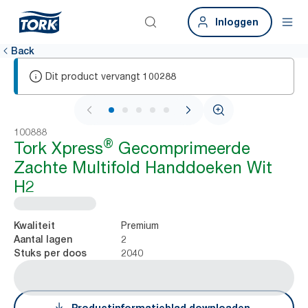
Inloggen
Back
Dit product vervangt
100288
1 / 7
100888
®
Tork Xpress
Gecomprimeerde
Zachte Multifold Handdoeken Wit
H2
Premium
Kwaliteit
2
Aantal lagen
2040
Stuks per doos
Productinformatieblad downloaden