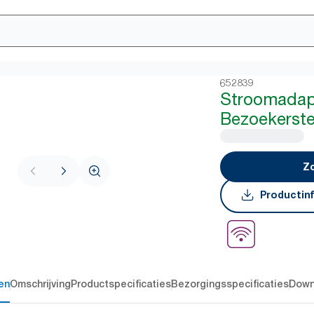
652839
Stroomadap
Bezoekerste
Zo
Productin
en
Omschrijving
Productspecificaties
Bezorgingsspecificaties
Down