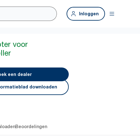
Inloggen
ter voor
ller
ek een dealer
formatieblad downloaden
loaden
Beoordelingen