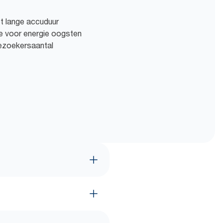
t lange accuduur
e voor energie oogsten
ezoekersaantal