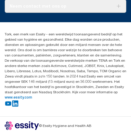
Tork PaperCircle
Over ons
Neem contact met ons op
Succesverhalen
Pers & nieuws
info@tork.nl
Productklacht
030 - 698 46 66
Leveringsklacht
Dealers zoeken
Dispenserklacht
Tork, een merk van Essity - een wereldwijd toonaangevend bedrijf op het
Essity Netherlands B.V.
gebied van hygiëne en gezondheid. Elke dag worden onze producten,
Arnhemse Bovenweg 120
diensten en oplossingen gebruikt door een miljard mensen over de hele
3708 AH ZEIST
wereld. Ons doel is om barrières voor welzijn te doorbreken ten behoeve
Nederland
van consumenten, patiënten, zorgverleners, klanten en de samenleving.
De verkoop van de toonaangevende wereldwijde merken TENA en Tork en
andere sterke merken zoals Actimove, Cutimed, JOBST, Knix, Leukoplast,
Libero, Libresse, Lotus, Modibodi, Nosotras, Saba, Tempo, TOM Organic en
Zewa vindt plaats in zo'n 150 landen. In 2024 had Essity een omzet van
ongeveer SEK 146 miljard (13 miljard euro) en 36.000 werknemers. Het
hoofdkantoor van het bedrijf is gevestigd in Stockholm, Zweden en Essity
staat genoteerd aan Nasdaq Stockholm. Kijk voor meer informatie op
www.essity.com
© Essity Hygiene and Health AB