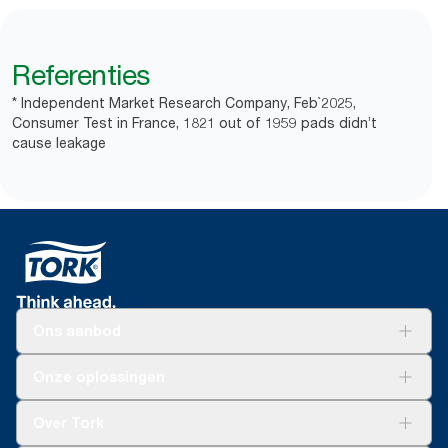
Referenties
* Independent Market Research Company, Feb`2025,
Consumer Test in France, 1821 out of 1959 pads didn’t
cause leakage
Ons aanbod
Oplossingen
Onze oplossingen
Duurzaamheid
Tork Clean Care
Tork Vision Schoonmaken
Over Tork
AD-a-Glance