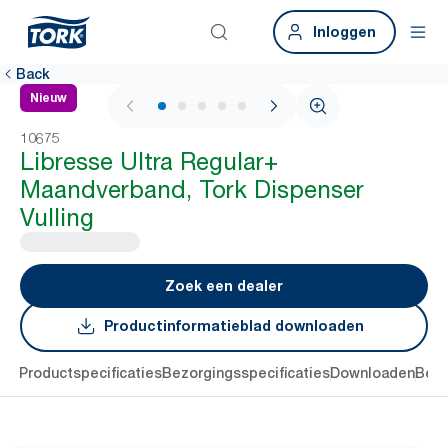
Inloggen
Back
Nieuw
1 / 5
10675
Libresse Ultra Regular+
Maandverband, Tork Dispenser
Vulling
Zoek een dealer
Productinformatieblad downloaden
ing
Productspecificaties
Bezorgingsspecificaties
Downloaden
Beoo