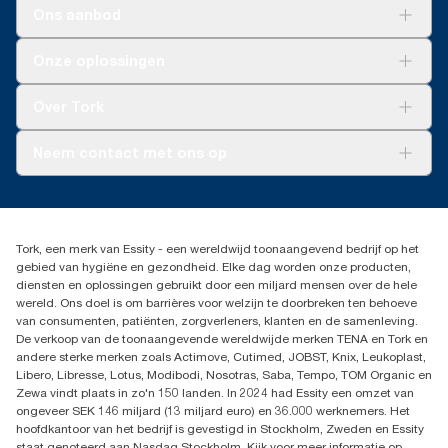
Ons aanbod
Oplossingen
Onze oplossingen
Duurzaamheid
Tork Clean Care
Tork Vision Schoonmaken
Over Tork
AD-a-Glance
Tork PaperCircle
Over ons
Neem contact met ons op
Succesverhalen
Pers & nieuws
info@tork.nl
Productklacht
030 - 698 46 66
Leveringsklacht
Dealers zoeken
Dispenserklacht
Tork, een merk van Essity - een wereldwijd toonaangevend bedrijf op het
Essity Netherlands B.V.
gebied van hygiëne en gezondheid. Elke dag worden onze producten,
Arnhemse Bovenweg 120
diensten en oplossingen gebruikt door een miljard mensen over de hele
3708 AH ZEIST
wereld. Ons doel is om barrières voor welzijn te doorbreken ten behoeve
Nederland
van consumenten, patiënten, zorgverleners, klanten en de samenleving.
De verkoop van de toonaangevende wereldwijde merken TENA en Tork en
andere sterke merken zoals Actimove, Cutimed, JOBST, Knix, Leukoplast,
Libero, Libresse, Lotus, Modibodi, Nosotras, Saba, Tempo, TOM Organic en
Zewa vindt plaats in zo'n 150 landen. In 2024 had Essity een omzet van
ongeveer SEK 146 miljard (13 miljard euro) en 36.000 werknemers. Het
hoofdkantoor van het bedrijf is gevestigd in Stockholm, Zweden en Essity
staat genoteerd aan Nasdaq Stockholm. Kijk voor meer informatie op