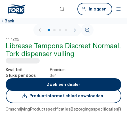
Inloggen
Back
1 / 4
117282
Libresse Tampons Discreet Normaal,
Tork dispenser vulling
Premium
Kwaliteit
384
Stuks per doos
Zoek een dealer
Productinformatieblad downloaden
len
Omschrijving
Productspecificaties
Bezorgingsspecificaties
Res