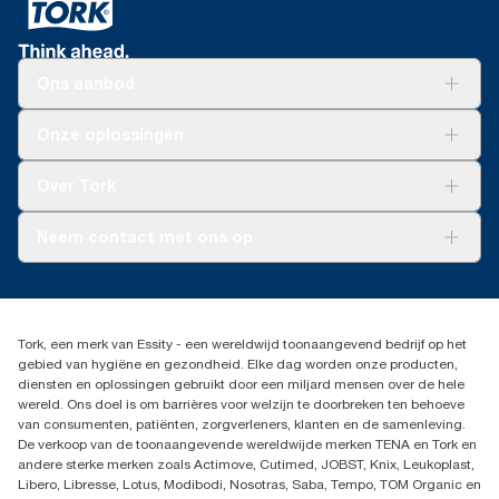
Ons aanbod
Oplossingen
Onze oplossingen
Duurzaamheid
Tork Clean Care
Tork Vision Schoonmaken
Over Tork
AD-a-Glance
Tork PaperCircle
Over ons
Neem contact met ons op
Succesverhalen
Pers & nieuws
info@tork.nl
Productklacht
030 - 698 46 66
Leveringsklacht
Dealers zoeken
Dispenserklacht
Tork, een merk van Essity - een wereldwijd toonaangevend bedrijf op het
Essity Netherlands B.V.
gebied van hygiëne en gezondheid. Elke dag worden onze producten,
Arnhemse Bovenweg 120
diensten en oplossingen gebruikt door een miljard mensen over de hele
3708 AH ZEIST
wereld. Ons doel is om barrières voor welzijn te doorbreken ten behoeve
Nederland
van consumenten, patiënten, zorgverleners, klanten en de samenleving.
De verkoop van de toonaangevende wereldwijde merken TENA en Tork en
andere sterke merken zoals Actimove, Cutimed, JOBST, Knix, Leukoplast,
Libero, Libresse, Lotus, Modibodi, Nosotras, Saba, Tempo, TOM Organic en