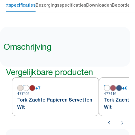
ductspecificaties
Bezorgingsspecificaties
Downloaden
Beoordeli
Omschrijving
Vergelijkbare producten
+
7
+
6
477402
477416
Tork Zachte Papieren Servetten
Tork Zachte 
Wit
Wit