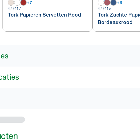
+
7
+
6
477417
477418
Tork Papieren Servetten Rood
Tork Zachte Papi
Bordeauxrood
ies
caties
ucten