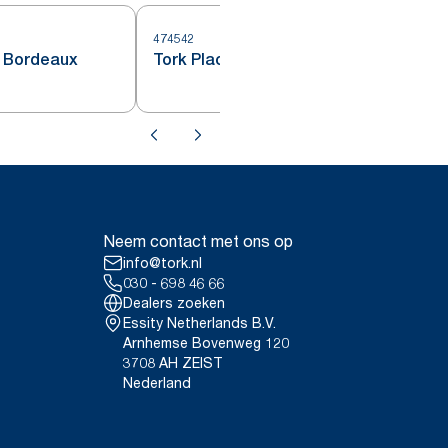
474542
4
r Bordeaux
Tork Placemat Bordeauxrood
Neem contact met ons op
info@tork.nl
030 - 698 46 66
Dealers zoeken
Essity Netherlands B.V.
Arnhemse Bovenweg 120
3708 AH ZEIST
Nederland