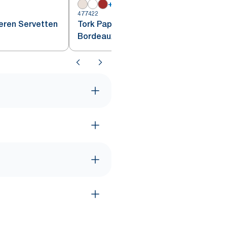
+
7
477422
4
eren Servetten
Tork Papieren Servetten
Bordeauxrood