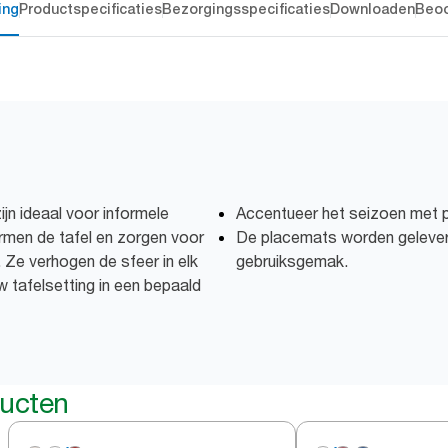
ing
Productspecificaties
Bezorgingsspecificaties
Downloaden
Beoo
n ideaal voor informele
Accentueer het seizoen met 
men de tafel en zorgen voor
De placemats worden geleverd
 Ze verhogen de sfeer in elk
gebruiksgemak.
w tafelsetting in een bepaald
ducten