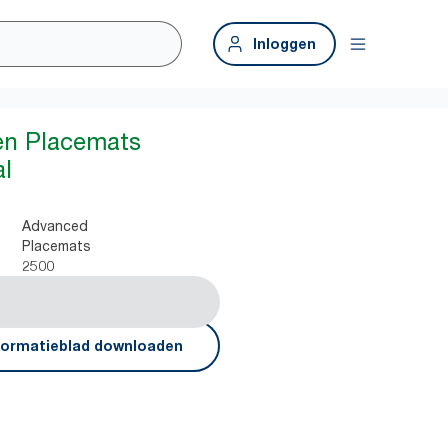
Inloggen
en Placemats
al
Advanced
Placemats
2500
formatieblad downloaden