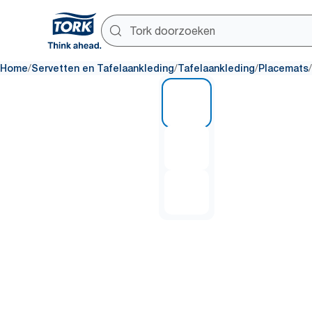
/
/
/
/
Home
Servetten en Tafelaankleding
Tafelaankleding
Placemats
1 of 3