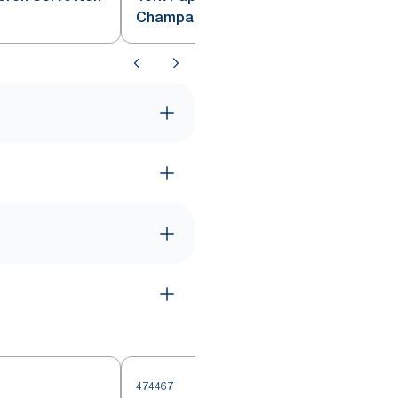
Champagne
474467
4