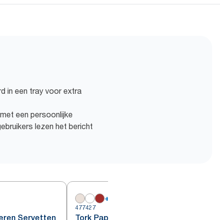
 in een tray voor extra
et een persoonlijke
bruikers lezen het bericht
+
7
477427
4
eren Servetten
Tork Papieren Servetten