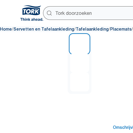
/
/
/
/
Home
Servetten en Tafelaankleding
Tafelaankleding
Placemats
1 of 3
Omschrijv