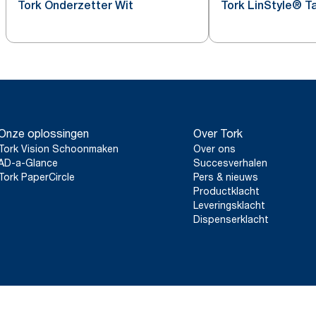
Tork Onderzetter Wit
Tork LinStyle® Ta
Onze oplossingen
Over Tork
Tork Vision Schoonmaken
Over ons
AD-a-Glance
Succesverhalen
Tork PaperCircle
Pers & nieuws
Productklacht
Leveringsklacht
Dispenserklacht