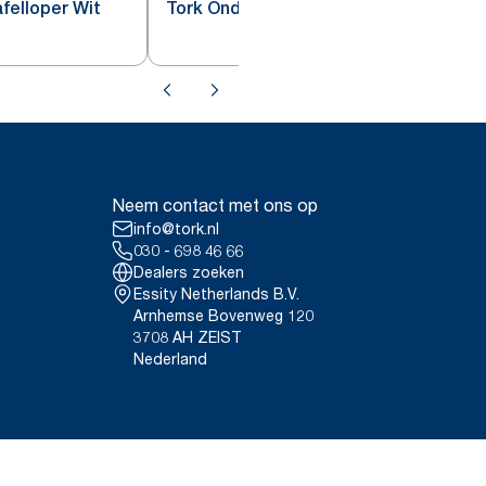
felloper Wit
Tork Onderzetter Wit met Incisie
Neem contact met ons op
info@tork.nl
030 - 698 46 66
Dealers zoeken
Essity Netherlands B.V.
Arnhemse Bovenweg 120
3708 AH ZEIST
Nederland