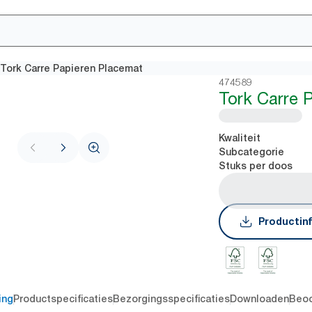
Tork Carre Papieren Placemat
474589
Tork Carre 
Kwaliteit
Subcategorie
Stuks per doos
Productin
ing
Productspecificaties
Bezorgingsspecificaties
Downloaden
Beoo