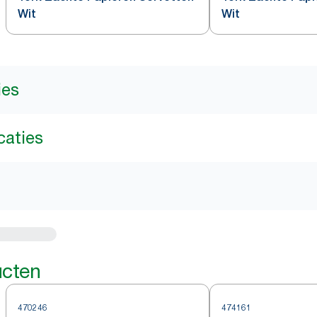
Wit
Wit
ies
caties
ucten
470246
474161