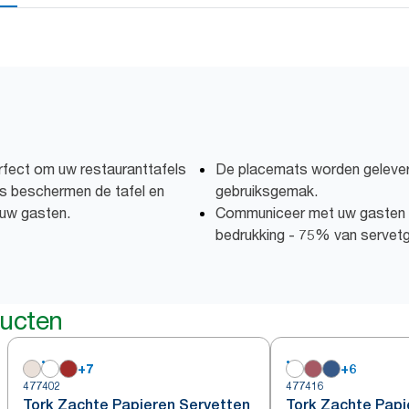
rfect om uw restauranttafels
De placemats worden geleverd
s beschermen de tafel en
gebruiksgemak.
 uw gasten.
Communiceer met uw gasten m
bedrukking - 75% van servetge
ducten
+
7
+
6
477402
477416
Tork Zachte Papieren Servetten
Tork Zachte Papi