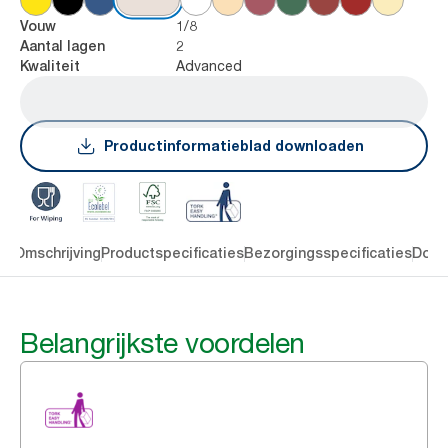
1/8
Vouw
2
Aantal lagen
Advanced
Kwaliteit
Productinformatieblad downloaden
en
Omschrijving
Productspecificaties
Bezorgingsspecificaties
Down
Belangrijkste voordelen