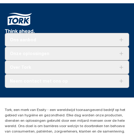
Ons aanbod
Oplossingen
Onze oplossingen
Duurzaamheid
Tork Clean Care
Tork Vision Schoonmaken
Over Tork
AD-a-Glance
Tork PaperCircle
Over ons
Neem contact met ons op
Succesverhalen
Pers & nieuws
info@tork.nl
Productklacht
030 - 698 46 66
Leveringsklacht
Dealers zoeken
Dispenserklacht
Tork, een merk van Essity - een wereldwijd toonaangevend bedrijf op het
Essity Netherlands B.V.
gebied van hygiëne en gezondheid. Elke dag worden onze producten,
Arnhemse Bovenweg 120
diensten en oplossingen gebruikt door een miljard mensen over de hele
3708 AH ZEIST
wereld. Ons doel is om barrières voor welzijn te doorbreken ten behoeve
Nederland
van consumenten, patiënten, zorgverleners, klanten en de samenleving.