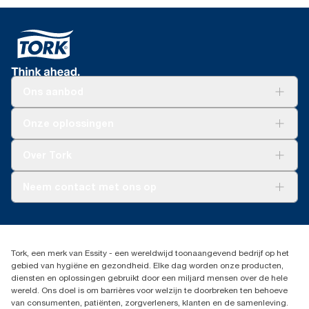
Ons aanbod
Oplossingen
Onze oplossingen
Duurzaamheid
Tork Clean Care
Tork Vision Schoonmaken
Over Tork
AD-a-Glance
Tork PaperCircle
Over ons
Neem contact met ons op
Succesverhalen
Pers & nieuws
info@tork.nl
Productklacht
030 - 698 46 66
Leveringsklacht
Dealers zoeken
Dispenserklacht
Tork, een merk van Essity - een wereldwijd toonaangevend bedrijf op het
Essity Netherlands B.V.
gebied van hygiëne en gezondheid. Elke dag worden onze producten,
Arnhemse Bovenweg 120
diensten en oplossingen gebruikt door een miljard mensen over de hele
3708 AH ZEIST
wereld. Ons doel is om barrières voor welzijn te doorbreken ten behoeve
Nederland
van consumenten, patiënten, zorgverleners, klanten en de samenleving.