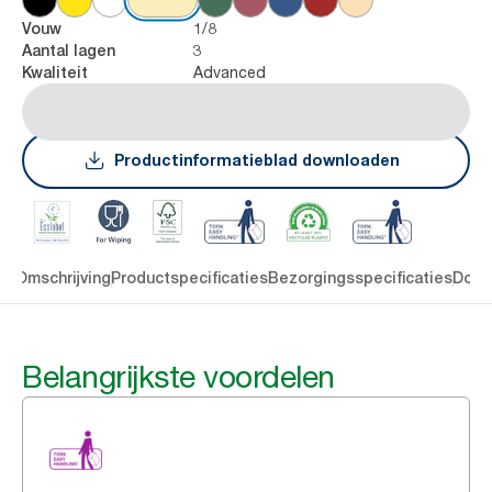
1/8
Vouw
3
Aantal lagen
Advanced
Kwaliteit
Productinformatieblad downloaden
en
Omschrijving
Productspecificaties
Bezorgingsspecificaties
Down
Belangrijkste voordelen