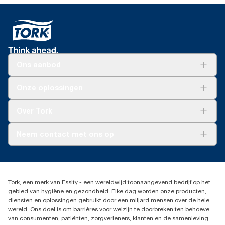
Ons aanbod
Oplossingen
Onze oplossingen
Duurzaamheid
Tork Clean Care
Tork Vision Schoonmaken
Over Tork
AD-a-Glance
Tork PaperCircle
Over ons
Neem contact met ons op
Succesverhalen
Pers & nieuws
info@tork.nl
Productklacht
030 - 698 46 66
Leveringsklacht
Dealers zoeken
Dispenserklacht
Tork, een merk van Essity - een wereldwijd toonaangevend bedrijf op het
Essity Netherlands B.V.
gebied van hygiëne en gezondheid. Elke dag worden onze producten,
Arnhemse Bovenweg 120
diensten en oplossingen gebruikt door een miljard mensen over de hele
3708 AH ZEIST
wereld. Ons doel is om barrières voor welzijn te doorbreken ten behoeve
Nederland
van consumenten, patiënten, zorgverleners, klanten en de samenleving.