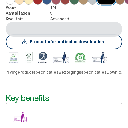
1/4
Vouw
3
Aantal lagen
Advanced
Kwaliteit
Productinformatieblad downloaden
chrijving
Productspecificaties
Bezorgingsspecificaties
Download
Key benefits