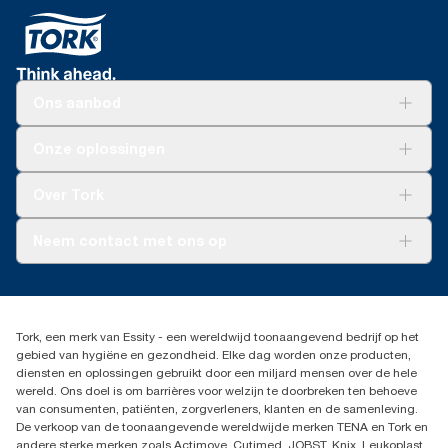
Ons aanbod
Oplossingen
Onze oplossingen
Duurzaamheid
Tork Clean Care
Tork Vision Schoonmaken
Over Tork
AD-a-Glance
Tork PaperCircle
Over ons
Neem contact met ons op
Succesverhalen
Pers & nieuws
info@tork.nl
Productklacht
030 - 698 46 66
Leveringsklacht
Dealers zoeken
Dispenserklacht
Tork, een merk van Essity - een wereldwijd toonaangevend bedrijf op het
Essity Netherlands B.V.
gebied van hygiëne en gezondheid. Elke dag worden onze producten,
Arnhemse Bovenweg 120
diensten en oplossingen gebruikt door een miljard mensen over de hele
3708 AH ZEIST
wereld. Ons doel is om barrières voor welzijn te doorbreken ten behoeve
Nederland
van consumenten, patiënten, zorgverleners, klanten en de samenleving.
De verkoop van de toonaangevende wereldwijde merken TENA en Tork en
andere sterke merken zoals Actimove, Cutimed, JOBST, Knix, Leukoplast,