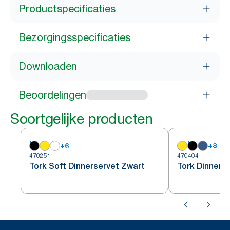
Productspecificaties
Bezorgingsspecificaties
Downloaden
Beoordelingen
Soortgelijke producten
+
6
+
8
470251
470404
Tork Soft Dinnerservet Zwart
Tork Dinners