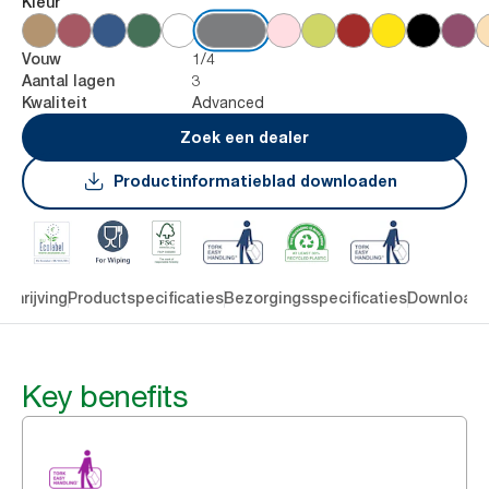
Kleur
1/4
Vouw
3
Aantal lagen
Advanced
Kwaliteit
Zoek een dealer
Productinformatieblad downloaden
chrijving
Productspecificaties
Bezorgingsspecificaties
Download
Key benefits