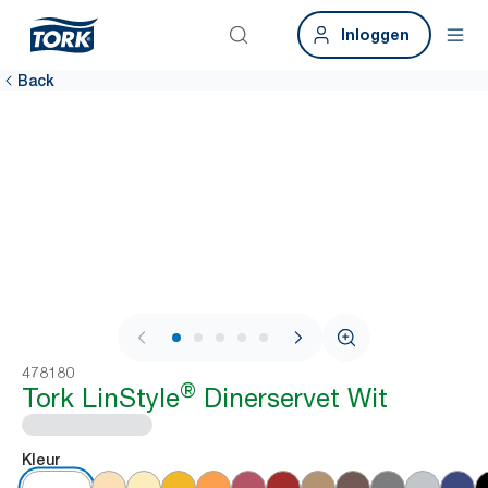
Inloggen
Back
1 / 6
478180
®
Tork LinStyle
Dinerservet Wit
Kleur