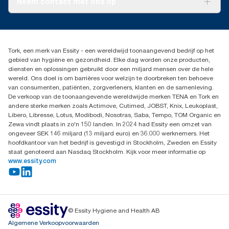
Neem contact met ons op
Succesverhalen
Pers & nieuws
info@tork.nl
Productklacht
030 - 698 46 66
Leveringsklacht
Dealers zoeken
Dispenserklacht
Tork, een merk van Essity - een wereldwijd toonaangevend bedrijf op het
Essity Netherlands B.V.
gebied van hygiëne en gezondheid. Elke dag worden onze producten,
Arnhemse Bovenweg 120
diensten en oplossingen gebruikt door een miljard mensen over de hele
3708 AH ZEIST
wereld. Ons doel is om barrières voor welzijn te doorbreken ten behoeve
Nederland
van consumenten, patiënten, zorgverleners, klanten en de samenleving.
De verkoop van de toonaangevende wereldwijde merken TENA en Tork en
andere sterke merken zoals Actimove, Cutimed, JOBST, Knix, Leukoplast,
Libero, Libresse, Lotus, Modibodi, Nosotras, Saba, Tempo, TOM Organic en
Zewa vindt plaats in zo'n 150 landen. In 2024 had Essity een omzet van
ongeveer SEK 146 miljard (13 miljard euro) en 36.000 werknemers. Het
hoofdkantoor van het bedrijf is gevestigd in Stockholm, Zweden en Essity
staat genoteerd aan Nasdaq Stockholm. Kijk voor meer informatie op
www.essity.com
© Essity Hygiene and Health AB
Algemene Verkoopvoorwaarden