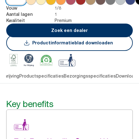
1/8
Vouw
1
Aantal lagen
Premium
Kwaliteit
Zoek een dealer
Productinformatieblad downloaden
chrijving
Productspecificaties
Bezorgingsspecificaties
Download
Key benefits