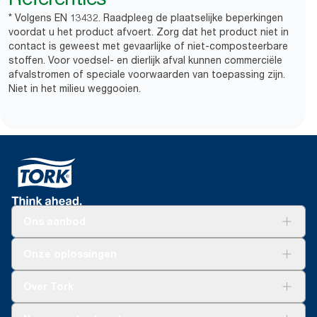
* Volgens EN 13432. Raadpleeg de plaatselijke beperkingen
voordat u het product afvoert. Zorg dat het product niet in
contact is geweest met gevaarlijke of niet-composteerbare
stoffen. Voor voedsel- en dierlijk afval kunnen commerciële
afvalstromen of speciale voorwaarden van toepassing zijn.
Niet in het milieu weggooien.
Ons aanbod
Oplossingen
Onze oplossingen
Duurzaamheid
Tork Clean Care
Tork Vision Schoonmaken
Over Tork
AD-a-Glance
Tork PaperCircle
Over ons