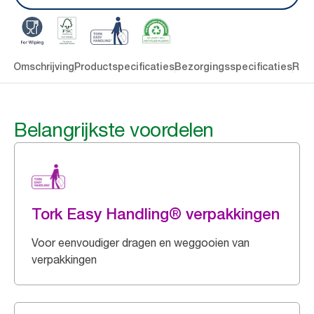
len
Omschrijving
Productspecificaties
Bezorgingsspecificaties
Res
Belangrijkste voordelen
Tork Easy Handling® verpakkingen
Voor eenvoudiger dragen en weggooien van
verpakkingen