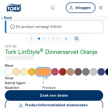
Inloggen
Back
Dit product vervangt
478162
1 / 6
478188
®
Tork LinStyle
Dinnerservet Oranje
Kleur
1/8
Vouw
1
Aantal lagen
Premium
Kwaliteit
Zoek een dealer
Productinformatieblad downloaden