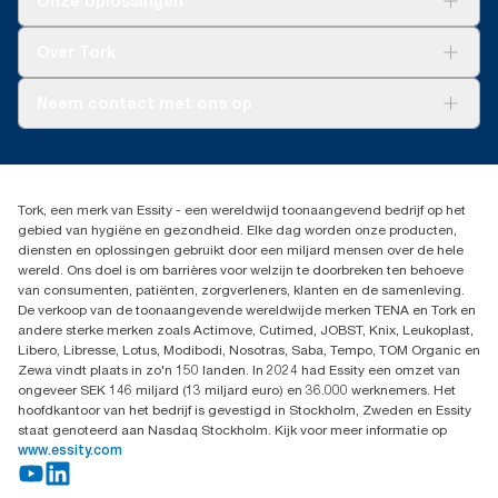
Onze oplossingen
Duurzaamheid
Tork Clean Care
Tork Vision Schoonmaken
Over Tork
AD-a-Glance
Tork PaperCircle
Over ons
Neem contact met ons op
Succesverhalen
Pers & nieuws
info@tork.nl
Productklacht
030 - 698 46 66
Leveringsklacht
Dealers zoeken
Dispenserklacht
Tork, een merk van Essity - een wereldwijd toonaangevend bedrijf op het
Essity Netherlands B.V.
gebied van hygiëne en gezondheid. Elke dag worden onze producten,
Arnhemse Bovenweg 120
diensten en oplossingen gebruikt door een miljard mensen over de hele
3708 AH ZEIST
wereld. Ons doel is om barrières voor welzijn te doorbreken ten behoeve
Nederland
van consumenten, patiënten, zorgverleners, klanten en de samenleving.
De verkoop van de toonaangevende wereldwijde merken TENA en Tork en
andere sterke merken zoals Actimove, Cutimed, JOBST, Knix, Leukoplast,
Libero, Libresse, Lotus, Modibodi, Nosotras, Saba, Tempo, TOM Organic en
Zewa vindt plaats in zo'n 150 landen. In 2024 had Essity een omzet van
ongeveer SEK 146 miljard (13 miljard euro) en 36.000 werknemers. Het
hoofdkantoor van het bedrijf is gevestigd in Stockholm, Zweden en Essity
staat genoteerd aan Nasdaq Stockholm. Kijk voor meer informatie op
www.essity.com