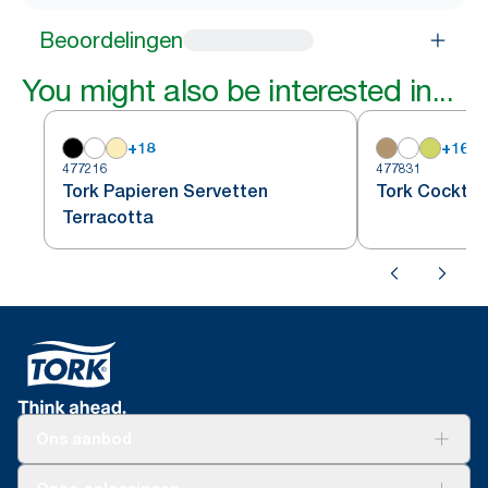
Beoordelingen
You might also be interested in...
+
18
+
16
477216
477831
Tork Papieren Servetten
Tork Cocktai
Terracotta
Ons aanbod
Oplossingen