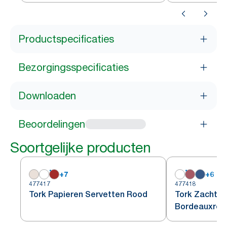
Productspecificaties
Bezorgingsspecificaties
Downloaden
Beoordelingen
Soortgelijke producten
+
7
+
6
477417
477418
Tork Papieren Servetten Rood
Tork Zachte 
Bordeauxroo