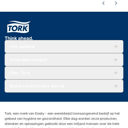
Ons aanbod
Oplossingen
Onze oplossingen
Duurzaamheid
Tork Clean Care
Tork Vision Schoonmaken
Over Tork
AD-a-Glance
Tork PaperCircle
Over ons
Neem contact met ons op
Succesverhalen
Pers & nieuws
info@tork.nl
Productklacht
030 - 698 46 66
Leveringsklacht
Dealers zoeken
Dispenserklacht
Tork, een merk van Essity - een wereldwijd toonaangevend bedrijf op het
Essity Netherlands B.V.
gebied van hygiëne en gezondheid. Elke dag worden onze producten,
Arnhemse Bovenweg 120
diensten en oplossingen gebruikt door een miljard mensen over de hele
3708 AH ZEIST