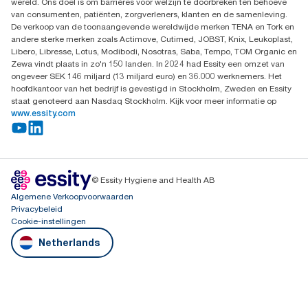
wereld. Ons doel is om barrières voor welzijn te doorbreken ten behoeve
Nederland
van consumenten, patiënten, zorgverleners, klanten en de samenleving.
De verkoop van de toonaangevende wereldwijde merken TENA en Tork en
andere sterke merken zoals Actimove, Cutimed, JOBST, Knix, Leukoplast,
Libero, Libresse, Lotus, Modibodi, Nosotras, Saba, Tempo, TOM Organic en
Zewa vindt plaats in zo'n 150 landen. In 2024 had Essity een omzet van
ongeveer SEK 146 miljard (13 miljard euro) en 36.000 werknemers. Het
hoofdkantoor van het bedrijf is gevestigd in Stockholm, Zweden en Essity
staat genoteerd aan Nasdaq Stockholm. Kijk voor meer informatie op
www.essity.com
© Essity Hygiene and Health AB
Algemene Verkoopvoorwaarden
Privacybeleid
Cookie-instellingen
Netherlands