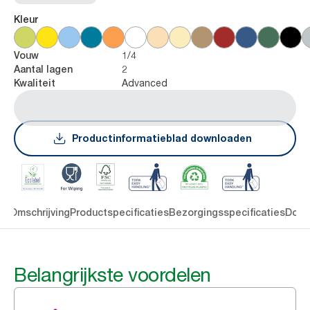
Kleur
1/4
Vouw
2
Aantal lagen
Advanced
Kwaliteit
Productinformatieblad downloaden
en
Omschrijving
Productspecificaties
Bezorgingsspecificaties
Down
Belangrijkste voordelen