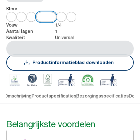
Kleur
1/4
Vouw
1
Aantal lagen
Universal
Kwaliteit
Productinformatieblad downloaden
en
Omschrijving
Productspecificaties
Bezorgingsspecificaties
Down
Belangrijkste voordelen