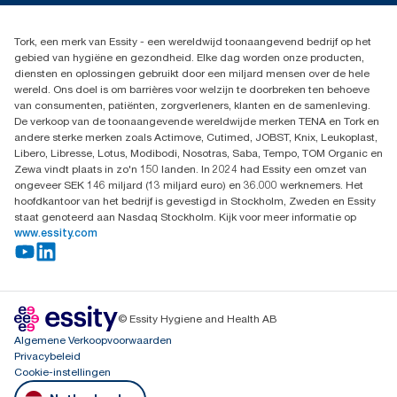
Productklacht
030 - 698 46 66
Leveringsklacht
Dealers zoeken
Dispenserklacht
Tork, een merk van Essity - een wereldwijd toonaangevend bedrijf op het
Essity Netherlands B.V.
gebied van hygiëne en gezondheid. Elke dag worden onze producten,
Arnhemse Bovenweg 120
diensten en oplossingen gebruikt door een miljard mensen over de hele
3708 AH ZEIST
wereld. Ons doel is om barrières voor welzijn te doorbreken ten behoeve
Nederland
van consumenten, patiënten, zorgverleners, klanten en de samenleving.
De verkoop van de toonaangevende wereldwijde merken TENA en Tork en
andere sterke merken zoals Actimove, Cutimed, JOBST, Knix, Leukoplast,
Libero, Libresse, Lotus, Modibodi, Nosotras, Saba, Tempo, TOM Organic en
Zewa vindt plaats in zo'n 150 landen. In 2024 had Essity een omzet van
ongeveer SEK 146 miljard (13 miljard euro) en 36.000 werknemers. Het
hoofdkantoor van het bedrijf is gevestigd in Stockholm, Zweden en Essity
staat genoteerd aan Nasdaq Stockholm. Kijk voor meer informatie op
www.essity.com
© Essity Hygiene and Health AB
Algemene Verkoopvoorwaarden
Privacybeleid
Cookie-instellingen