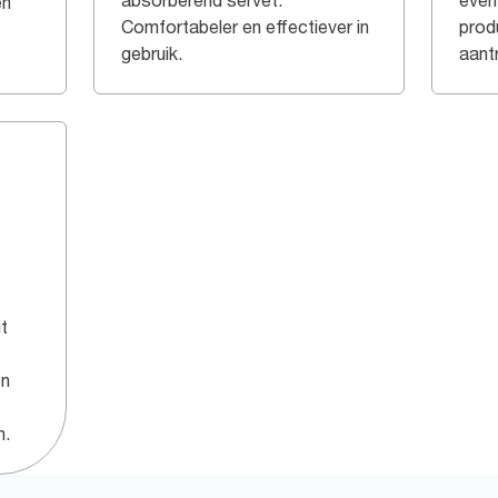
absorberend servet.
even
en
Comfortabeler en effectiever in
prod
gebruik.
aant
it
en
n.