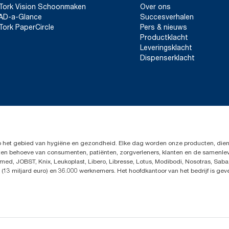
Tork Vision Schoonmaken
Over ons
AD-a-Glance
Succesverhalen
Tork PaperCircle
Pers & nieuws
Productklacht
Leveringsklacht
Dispenserklacht
op het gebied van hygiëne en gezondheid. Elke dag worden onze producten, dien
en ten behoeve van consumenten, patiënten, zorgverleners, klanten en de samen
ed, JOBST, Knix, Leukoplast, Libero, Libresse, Lotus, Modibodi, Nosotras, Saba
(13 miljard euro) en 36.000 werknemers. Het hoofdkantoor van het bedrijf is ge