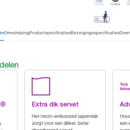
en
Omschrijving
Productspecificaties
Bezorgingsspecificaties
Down
rdelen
g®
Extra dik servet
Ad
Het micro-embossed oppervlak
Houd
zorgt voor een dikker, beter
een 
n