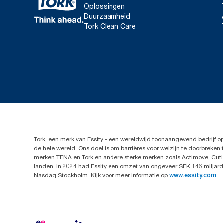
Oplossingen
Duurzaamheid
Tork Clean Care
Tork, een merk van Essity - een wereldwijd toonaangevend bedrijf 
de hele wereld. Ons doel is om barrières voor welzijn te doorbrek
merken TENA en Tork en andere sterke merken zoals Actimove, Cutim
landen. In 2024 had Essity een omzet van ongeveer SEK 146 miljard 
Nasdaq Stockholm. Kijk voor meer informatie op
www.essity.com