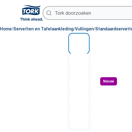
/
/
/
Home
Servetten en Tafelaankleding
Vullingen
Standaardservett
1 of 5
Nieuw