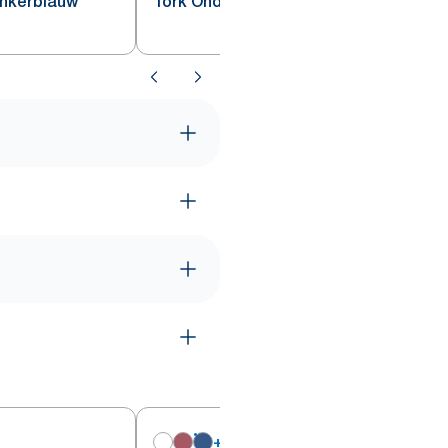
onkerblauw
Tork Onderzetter Donkerblauw
+
6