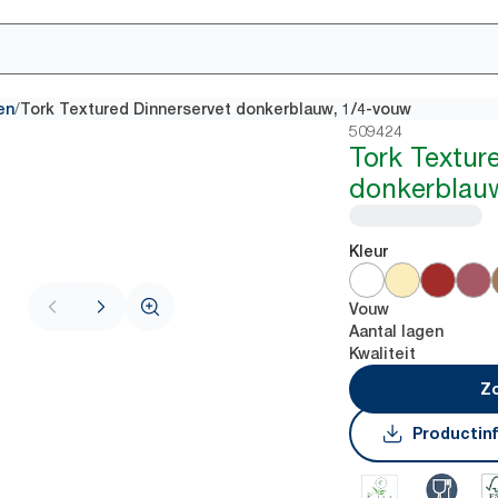
/
en
Tork Textured Dinnerservet donkerblauw, 1/4-vouw
509424
Tork Textur
donkerblau
Kleur
Vouw
Aantal lagen
Kwaliteit
Zo
Productin