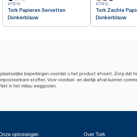
477215
477412
Tork Papieren Servetten
Tork Zachte Papi
Donkerblauw
Donkerblauw
plaatselijke beperkingen voordat u het product afvoert. Zorg dat he
omposteerbare stoffen. Voor voedsel- en dierlijk afval kunnen comme
iet in het milieu weggooien.
Onze oplossingen
Over Tork