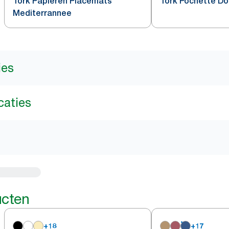
Tork Papieren Placemats
Tork Pochette D
Mediterrannee
ies
caties
ucten
+
18
+
17