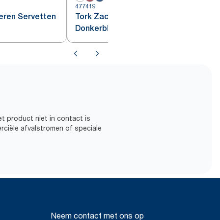
477419
4
eren Servetten
Tork Zachte Papieren Servetten
Donkerblauw
t product niet in contact is
rciële afvalstromen of speciale
Neem contact met ons op