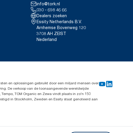
info@tork.nl
030 - 698 46 66
Dealers zoeken
Essity Netherlands B.V.
Arnhemse Bovenweg 120
3708 AH ZEIST
Nederland
sten en oplossingen gebruikt door een miljard mensen over
leving. De verkoop van de toonaangevende wereldwijde
, Tempo, TOM Organic en Zewa vindt plaats in zo'n 150
vestigd in Stockholm, Zweden en Essity staat genoteerd aan