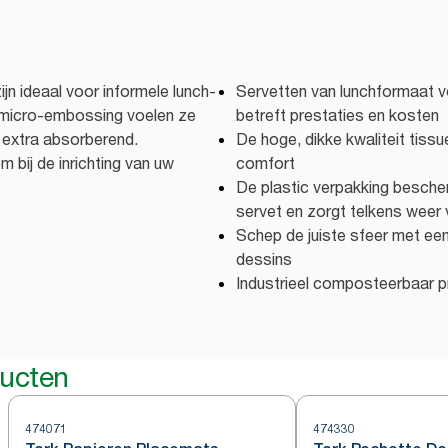
jn ideaal voor informele lunch-
Servetten van lunchformaat v
 micro-embossing voelen ze
betreft prestaties en kosten
e extra absorberend.
De hoge, dikke kwaliteit tiss
m bij de inrichting van uw
comfort
De plastic verpakking bescher
servet en zorgt telkens weer 
Schep de juiste sfeer met een
dessins
Industrieel composteerbaar p
ducten
474071
474330