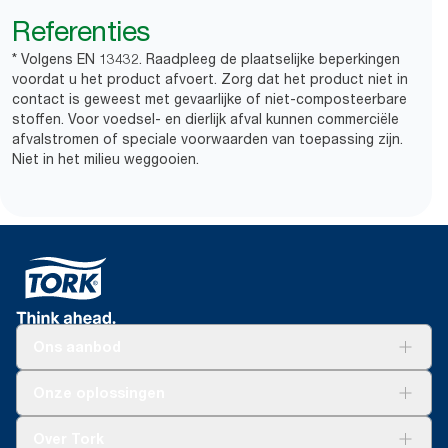
Referenties
* Volgens EN 13432. Raadpleeg de plaatselijke beperkingen
voordat u het product afvoert. Zorg dat het product niet in
contact is geweest met gevaarlijke of niet-composteerbare
stoffen. Voor voedsel- en dierlijk afval kunnen commerciële
afvalstromen of speciale voorwaarden van toepassing zijn.
Niet in het milieu weggooien.
Ons aanbod
Oplossingen
Onze oplossingen
Duurzaamheid
Tork Clean Care
Tork Vision Schoonmaken
Over Tork