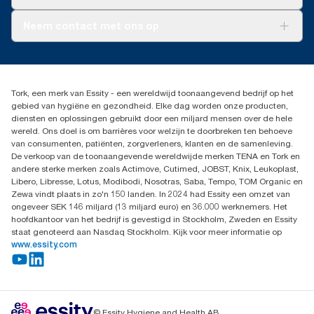
AD-a-Glance
Tork PaperCircle
Over ons
Neem contact met ons op
Succesverhalen
Pers & nieuws
info@tork.nl
Productklacht
030 - 698 46 66
Leveringsklacht
Dealers zoeken
Dispenserklacht
Tork, een merk van Essity - een wereldwijd toonaangevend bedrijf op het
Essity Netherlands B.V.
gebied van hygiëne en gezondheid. Elke dag worden onze producten,
Arnhemse Bovenweg 120
diensten en oplossingen gebruikt door een miljard mensen over de hele
3708 AH ZEIST
wereld. Ons doel is om barrières voor welzijn te doorbreken ten behoeve
Nederland
van consumenten, patiënten, zorgverleners, klanten en de samenleving.
De verkoop van de toonaangevende wereldwijde merken TENA en Tork en
andere sterke merken zoals Actimove, Cutimed, JOBST, Knix, Leukoplast,
Libero, Libresse, Lotus, Modibodi, Nosotras, Saba, Tempo, TOM Organic en
Zewa vindt plaats in zo'n 150 landen. In 2024 had Essity een omzet van
ongeveer SEK 146 miljard (13 miljard euro) en 36.000 werknemers. Het
hoofdkantoor van het bedrijf is gevestigd in Stockholm, Zweden en Essity
staat genoteerd aan Nasdaq Stockholm. Kijk voor meer informatie op
www.essity.com
© Essity Hygiene and Health AB