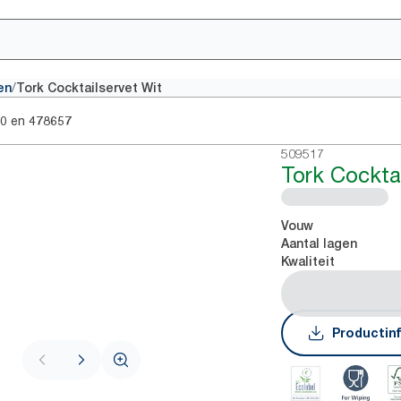
/
en
Tork Cocktailservet Wit
en
0
478657
509517
Tork Cockta
Vouw
Aantal lagen
Kwaliteit
Productin