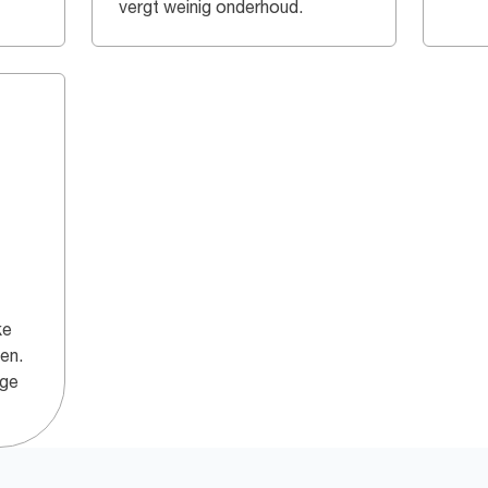
vergt weinig onderhoud.
ke
en.
ige