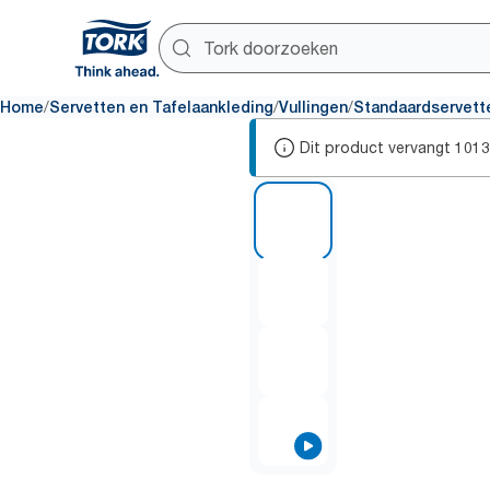
/
/
/
Home
Servetten en Tafelaankleding
Vullingen
Standaardservett
Dit product vervangt
1013
1 of 4