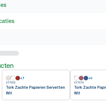
ies
caties
ucten
+
7
+
6
477402
477416
Tork Zachte Papieren Servetten
Tork Zachte Papi
Wit
Wit