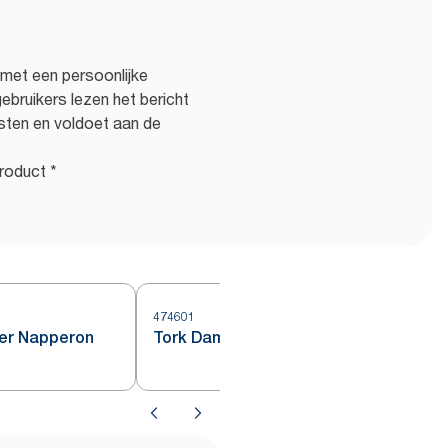
et een persoonlijke
bruikers lezen het bericht
osten en voldoet aan de
roduct *
474601
4
er Napperon
Tork Damastpapier Tafelrol Wit