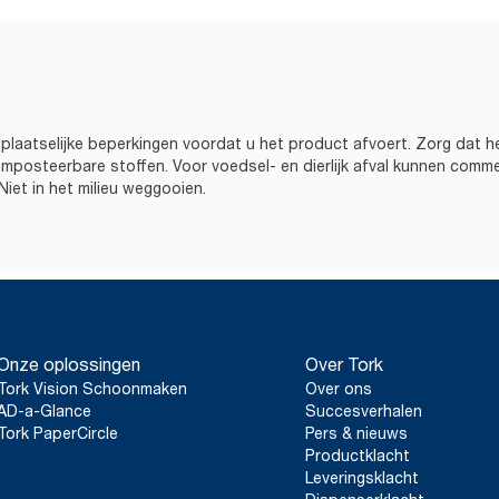
plaatselijke beperkingen voordat u het product afvoert. Zorg dat he
omposteerbare stoffen. Voor voedsel- en dierlijk afval kunnen comme
iet in het milieu weggooien.
Onze oplossingen
Over Tork
Tork Vision Schoonmaken
Over ons
AD-a-Glance
Succesverhalen
Tork PaperCircle
Pers & nieuws
Productklacht
Leveringsklacht