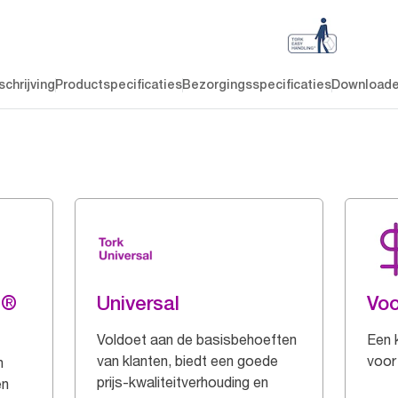
chrijving
Productspecificaties
Bezorgingsspecificaties
Download
g®
Universal
Voo
Voldoet aan de basisbehoeften
Een 
van klanten, biedt een goede
voor
n
prijs-kwaliteitverhouding en
en