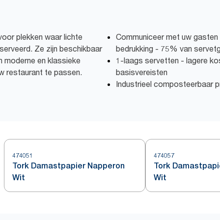
voor plekken waar lichte
Communiceer met uw gasten m
serveerd. Ze zijn beschikbaar
bedrukking - 75% van servetge
an moderne en klassieke
1-laags servetten - lagere k
 uw restaurant te passen.
basisvereisten
Industrieel composteerbaar p
474051
474057
Tork Damastpapier Napperon
Tork Damastpapi
Wit
Wit