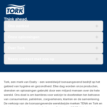
Ons aanbod
Oplossingen
Onze oplossingen
Duurzaamheid
Tork Clean Care
Tork Vision Schoonmaken
Over Tork
AD-a-Glance
Tork PaperCircle
Over ons
Neem contact met ons op
Succesverhalen
Pers & nieuws
info@tork.nl
Productklacht
030 - 698 46 66
Leveringsklacht
Dealers zoeken
Dispenserklacht
Tork, een merk van Essity - een wereldwijd toonaangevend bedrijf op het
Essity Netherlands B.V.
gebied van hygiëne en gezondheid. Elke dag worden onze producten,
Arnhemse Bovenweg 120
diensten en oplossingen gebruikt door een miljard mensen over de hele
3708 AH ZEIST
wereld. Ons doel is om barrières voor welzijn te doorbreken ten behoeve
Nederland
van consumenten, patiënten, zorgverleners, klanten en de samenleving.
De verkoop van de toonaangevende wereldwijde merken TENA en Tork en