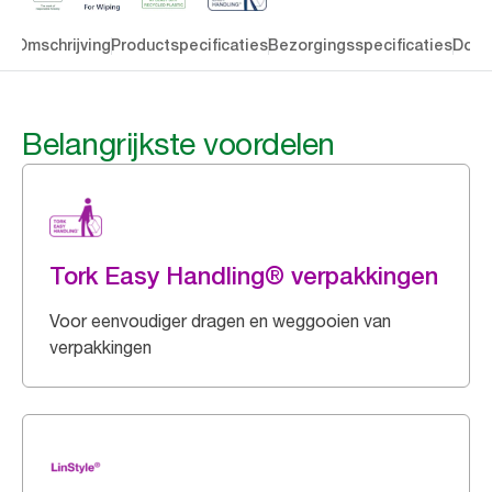
en
Omschrijving
Productspecificaties
Bezorgingsspecificaties
Down
Belangrijkste voordelen
Tork Easy Handling® verpakkingen
Voor eenvoudiger dragen en weggooien van
verpakkingen