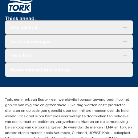
Ons aanbod
Oplossingen
Onze oplossingen
Duurzaamheid
Tork Clean Care
Tork Vision Schoonmaken
Over Tork
AD-a-Glance
Tork PaperCircle
Over ons
Neem contact met ons op
Succesverhalen
Pers & nieuws
info@tork.nl
Productklacht
030 - 698 46 66
Leveringsklacht
Dealers zoeken
Dispenserklacht
Tork, een merk van Essity - een wereldwijd toonaangevend bedrijf op het
Essity Netherlands B.V.
gebied van hygiëne en gezondheid. Elke dag worden onze producten,
Arnhemse Bovenweg 120
diensten en oplossingen gebruikt door een miljard mensen over de hele
3708 AH ZEIST
wereld. Ons doel is om barrières voor welzijn te doorbreken ten behoeve
Nederland
van consumenten, patiënten, zorgverleners, klanten en de samenleving.
De verkoop van de toonaangevende wereldwijde merken TENA en Tork en
andere sterke merken zoals Actimove, Cutimed, JOBST, Knix, Leukoplast,