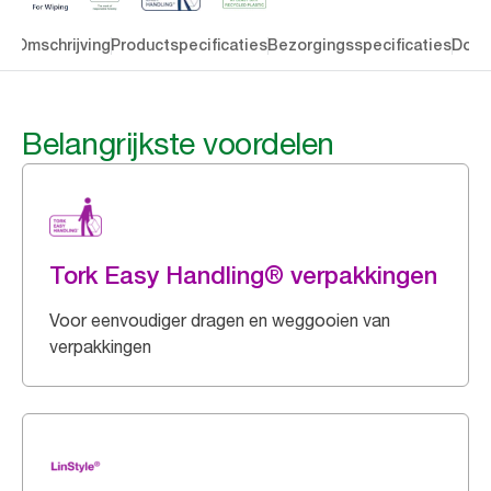
en
Omschrijving
Productspecificaties
Bezorgingsspecificaties
Down
Belangrijkste voordelen
Tork Easy Handling® verpakkingen
Voor eenvoudiger dragen en weggooien van
verpakkingen