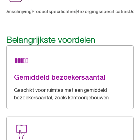
en
Omschrijving
Productspecificaties
Bezorgingsspecificaties
Down
Belangrijkste voordelen
Gemiddeld bezoekersaantal
Geschikt voor ruimtes met een gemiddeld
bezoekersaantal, zoals kantoorgebouwen