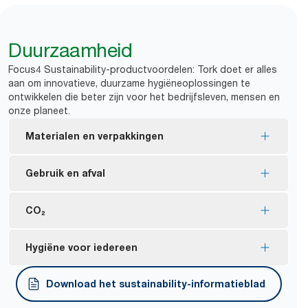
Duurzaamheid
Focus4 Sustainability-productvoordelen: Tork doet er alles
aan om innovatieve, duurzame hygiëneoplossingen te
ontwikkelen die beter zijn voor het bedrijfsleven, mensen en
onze planeet.
Materialen en verpakkingen
EU Ecolabel-gecertificeerde vullingen: minder
Gebruik en afval
milieu-impact gedurende de gehele product
lifecycle
Een dispenser met twee rollen helpt het afval van
CO₂
FSC®-gecertificeerde vullingen: gemaakt van
restrollen te minderen.
verantwoord verkregen vezels.
Gecertificeerd CO2-neutrale dispensers:
Hygiëne voor iedereen
Het merendeel van de plastic verpakkingen voor
geproduceerd met gecertificeerde hernieuwbare
vullingen is gemaakt van ten minste 30%
elektriciteit en gecompenseerd met
Tork Easy Handling® ergonomische verpakking
Download het sustainability-informatieblad
gerecycled consumentenplastic (de rest volgt eind
*
klimaatprojecten.
voor gemakkelijker dragen, openen en weggooien.
*
2025).