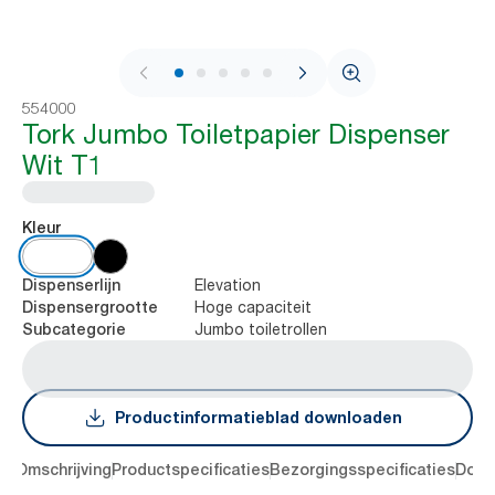
1 / 9
554000
Tork Jumbo Toiletpapier Dispenser
Wit T1
Kleur
Elevation
Dispenserlijn
Hoge capaciteit
Dispensergrootte
Jumbo toiletrollen
Subcategorie
Productinformatieblad downloaden
en
Omschrijving
Productspecificaties
Bezorgingsspecificaties
Down