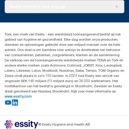
Tork PaperCircle
CO2-rapportage voor specifieke producten en verbruik.
Over ons
Neem contact met ons op
Succesverhalen
Pers & nieuws
info@tork.nl
Productklacht
030 - 698 46 66
Leveringsklacht
Dealers zoeken
Dispenserklacht
Tork, een merk van Essity - een wereldwijd toonaangevend bedrijf op het
Essity Netherlands B.V.
gebied van hygiëne en gezondheid. Elke dag worden onze producten,
Arnhemse Bovenweg 120
diensten en oplossingen gebruikt door een miljard mensen over de hele
3708 AH ZEIST
wereld. Ons doel is om barrières voor welzijn te doorbreken ten behoeve
Nederland
van consumenten, patiënten, zorgverleners, klanten en de samenleving.
De verkoop van de toonaangevende wereldwijde merken TENA en Tork en
andere sterke merken zoals Actimove, Cutimed, JOBST, Knix, Leukoplast,
Libero, Libresse, Lotus, Modibodi, Nosotras, Saba, Tempo, TOM Organic en
Zewa vindt plaats in zo'n 150 landen. In 2024 had Essity een omzet van
ongeveer SEK 146 miljard (13 miljard euro) en 36.000 werknemers. Het
hoofdkantoor van het bedrijf is gevestigd in Stockholm, Zweden en Essity
staat genoteerd aan Nasdaq Stockholm. Kijk voor meer informatie op
www.essity.com
© Essity Hygiene and Health AB