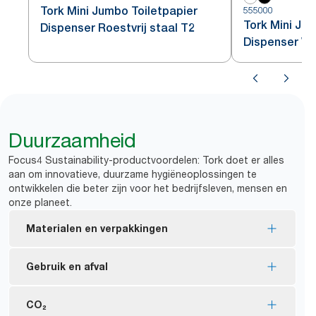
Tork Mini Jumbo Toiletpapier
555000
Tork Mini Ju
Dispenser Roestvrij staal T2
Dispenser Wi
Duurzaamheid
Focus4 Sustainability-productvoordelen: Tork doet er alles
aan om innovatieve, duurzame hygiëneoplossingen te
ontwikkelen die beter zijn voor het bedrijfsleven, mensen en
onze planeet.
Materialen en verpakkingen
FSC®-gecertificeerde vullingen: gemaakt van
Gebruik en afval
verantwoord verkregen vezels.
Tork Naturel producten zijn gemaakt van 100%
*
Geen huls, geen wikkel: minder afval.
CO₂
gerecyclede vezels. 30-70% van de vezels is