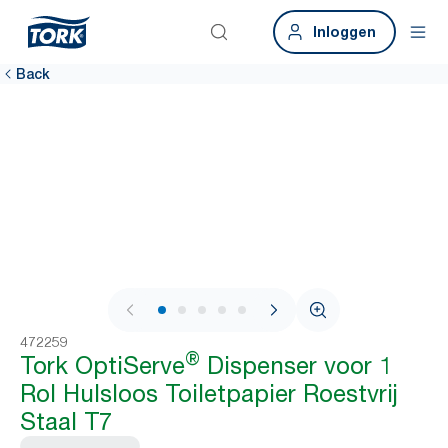
Inloggen
Back
1 / 6
472259
®
Tork OptiServe
Dispenser voor 1
Rol Hulsloos Toiletpapier Roestvrij
Staal T7