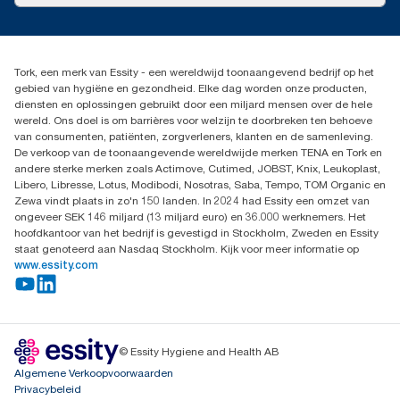
Pers & nieuws
info@tork.nl
Productklacht
030 - 698 46 66
Leveringsklacht
Dealers zoeken
Dispenserklacht
Tork, een merk van Essity - een wereldwijd toonaangevend bedrijf op het
Essity Netherlands B.V.
gebied van hygiëne en gezondheid. Elke dag worden onze producten,
Arnhemse Bovenweg 120
diensten en oplossingen gebruikt door een miljard mensen over de hele
3708 AH ZEIST
wereld. Ons doel is om barrières voor welzijn te doorbreken ten behoeve
Nederland
van consumenten, patiënten, zorgverleners, klanten en de samenleving.
De verkoop van de toonaangevende wereldwijde merken TENA en Tork en
andere sterke merken zoals Actimove, Cutimed, JOBST, Knix, Leukoplast,
Libero, Libresse, Lotus, Modibodi, Nosotras, Saba, Tempo, TOM Organic en
Zewa vindt plaats in zo'n 150 landen. In 2024 had Essity een omzet van
ongeveer SEK 146 miljard (13 miljard euro) en 36.000 werknemers. Het
hoofdkantoor van het bedrijf is gevestigd in Stockholm, Zweden en Essity
staat genoteerd aan Nasdaq Stockholm. Kijk voor meer informatie op
www.essity.com
© Essity Hygiene and Health AB
Algemene Verkoopvoorwaarden
Privacybeleid