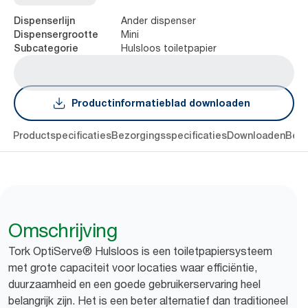
Ander dispenser
Dispenserlijn
Mini
Dispensergrootte
Hulsloos toiletpapier
Subcategorie
Productinformatieblad downloaden
ing
Productspecificaties
Bezorgingsspecificaties
Downloaden
Beoo
Omschrijving
Tork OptiServe® Hulsloos is een toiletpapiersysteem
met grote capaciteit voor locaties waar efficiëntie,
duurzaamheid en een goede gebruikerservaring heel
belangrijk zijn. Het is een beter alternatief dan traditioneel