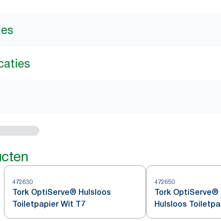
ies
caties
ucten
472630
472650
Tork OptiServe® Hulsloos
Tork OptiServe® 
Toiletpapier Wit T7
Hulsloos Toiletpa