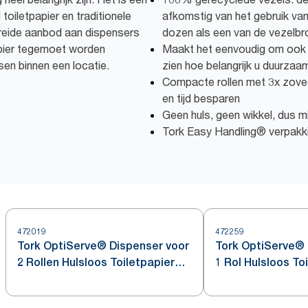
 toiletpapier en traditionele
afkomstig van het gebruik va
breide aanbod aan dispensers
dozen als een van de vezelbr
apier tegemoet worden
Maakt het eenvoudig om ook in
en binnen een locatie.
zien hoe belangrijk u duurzaa
Compacte rollen met 3x zoveel
en tijd besparen
Geen huls, geen wikkel, dus m
Tork Easy Handling® verpakk
472019
472259
Tork OptiServe® Dispenser voor
Tork OptiServe® 
2 Rollen Hulsloos Toiletpapier
1 Rol Hulsloos To
Roestvrij Staal T7
Roestvrij Staal T