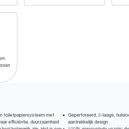
 om
ussen
n toiletpapiersysteem met
Geperforeerd, 2-laags, hulslo
aar efficiëntie, duurzaamheid
aantrekkelijk design
eel belangrijk zijn. Het is een
100% gerecyclede vezels: de na