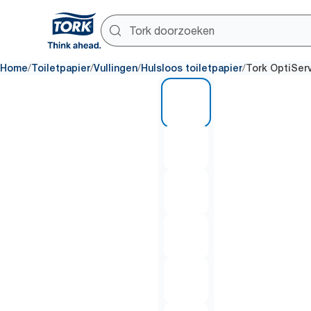
/
/
/
/
Home
Toiletpapier
Vullingen
Hulsloos toiletpapier
Tork OptiServ
1 of 7