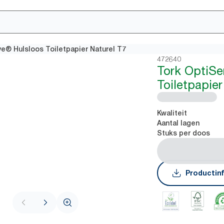
e® Hulsloos Toiletpapier Naturel T7
472640
Tork OptiSe
Toiletpapier
Kwaliteit
Aantal lagen
Stuks per doos
Productin