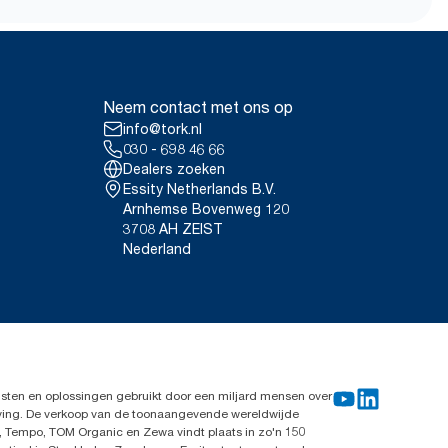
dig voor dispensers verkocht of
ct gecertificeerd door
Neem contact met ons op
ptiServe® per gebruiksmoment.
info@tork.nl
alyses (LCA) voor alle
gegevens. Omdat deze gegevens
030 - 698 46 66
 in CO2-rapportage voor
Dealers zoeken
Essity Netherlands B.V.
Arnhemse Bovenweg 120
3708 AH ZEIST
Nederland
sten en oplossingen gebruikt door een miljard mensen over
leving. De verkoop van de toonaangevende wereldwijde
, Tempo, TOM Organic en Zewa vindt plaats in zo'n 150