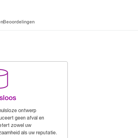
en
Beoordelingen
sloos
hulsloze ontwerp
uceert geen afval en
etert zowel uw
zaamheid als uw reputatie.