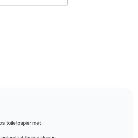
os toiletpapier met
turel lichtbruine kleur is