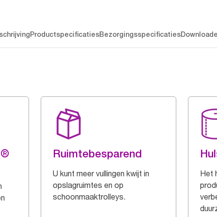
chrijving
Productspecificaties
Bezorgingsspecificaties
Download
g®
Ruimtebesparend
Hul
U kunt meer vullingen kwijt in
Het 
opslagruimtes en op
prod
n
schoonmaaktrolleys.
verb
en
duur