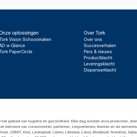
plastic verpakkingsmateriaal omvat
*
Gecertificeerd door het Zweedse Reumafonds (SRA).
*
Alleen beschikbaar voor artikelnummers 558040 en 558048. Gel
in bruikleen in Europa (behalve Frankrijk) vanaf mei 2023. Produ
ClimatePartner: www.climate-id.com/nl/9VIUDN
Onze oplossingen
Over Tork
**
Weergave van het Europese assortiment vullingen van Tork O
Tork Vision Schoonmaken
Over ons
Gebaseerd op door externe partijen beoordeelde levenscyclusan
kwaliteitsniveaus van vullingen in combinatie met verbruiks
AD-a-Glance
Succesverhalen
een systeemgemiddelde zijn, zijn ze niet bedoeld voor gebruik
Tork PaperCircle
Pers & nieuws
specifieke producten en verbruik.
Productklacht
Leveringsklacht
Dispenserklacht
op het gebied van hygiëne en gezondheid. Elke dag worden onze producten, dien
en ten behoeve van consumenten, patiënten, zorgverleners, klanten en de samen
ed, JOBST, Knix, Leukoplast, Libero, Libresse, Lotus, Modibodi, Nosotras, Saba