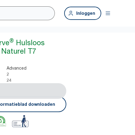
Inloggen
®
rve
Hulsloos
 Naturel T7
Advanced
2
24
formatieblad downloaden