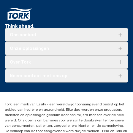
Ons aanbod
Oplossingen
Onze oplossingen
Duurzaamheid
Tork Clean Care
Tork Vision Schoonmaken
Over Tork
AD-a-Glance
Tork PaperCircle
Over ons
Neem contact met ons op
Succesverhalen
Pers & nieuws
info@tork.nl
Productklacht
030 - 698 46 66
Leveringsklacht
Dealers zoeken
Dispenserklacht
Tork, een merk van Essity - een wereldwijd toonaangevend bedrijf op het
Essity Netherlands B.V.
gebied van hygiëne en gezondheid. Elke dag worden onze producten,
Arnhemse Bovenweg 120
diensten en oplossingen gebruikt door een miljard mensen over de hele
3708 AH ZEIST
wereld. Ons doel is om barrières voor welzijn te doorbreken ten behoeve
Nederland
van consumenten, patiënten, zorgverleners, klanten en de samenleving.
De verkoop van de toonaangevende wereldwijde merken TENA en Tork en