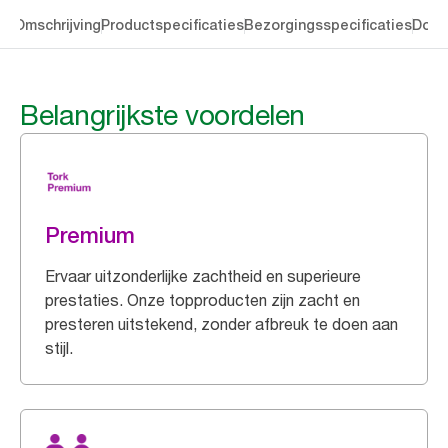
en
Omschrijving
Productspecificaties
Bezorgingsspecificaties
Down
Belangrijkste voordelen
Premium
Ervaar uitzonderlijke zachtheid en superieure
prestaties. Onze topproducten zijn zacht en
presteren uitstekend, zonder afbreuk te doen aan
stijl.