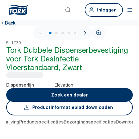
Inloggen
Back
1 / 6
511039
Tork Dubbele Dispenserbevestiging
voor Tork Desinfectie
Vloerstandaard, Zwart
Elevation
Dispenserlijn
Zoek een dealer
Productinformatieblad downloaden
chrijving
Productspecificaties
Bezorgingsspecificaties
Download