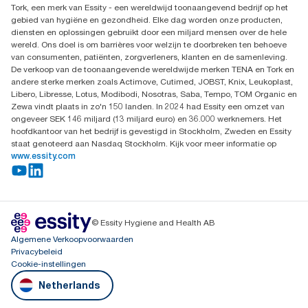
Dispenserklacht
Tork, een merk van Essity - een wereldwijd toonaangevend bedrijf op het
Essity Netherlands B.V.
gebied van hygiëne en gezondheid. Elke dag worden onze producten,
Arnhemse Bovenweg 120
diensten en oplossingen gebruikt door een miljard mensen over de hele
3708 AH ZEIST
wereld. Ons doel is om barrières voor welzijn te doorbreken ten behoeve
Nederland
van consumenten, patiënten, zorgverleners, klanten en de samenleving.
De verkoop van de toonaangevende wereldwijde merken TENA en Tork en
andere sterke merken zoals Actimove, Cutimed, JOBST, Knix, Leukoplast,
Libero, Libresse, Lotus, Modibodi, Nosotras, Saba, Tempo, TOM Organic en
Zewa vindt plaats in zo'n 150 landen. In 2024 had Essity een omzet van
ongeveer SEK 146 miljard (13 miljard euro) en 36.000 werknemers. Het
hoofdkantoor van het bedrijf is gevestigd in Stockholm, Zweden en Essity
staat genoteerd aan Nasdaq Stockholm. Kijk voor meer informatie op
www.essity.com
© Essity Hygiene and Health AB
Algemene Verkoopvoorwaarden
Privacybeleid
Cookie-instellingen
Netherlands