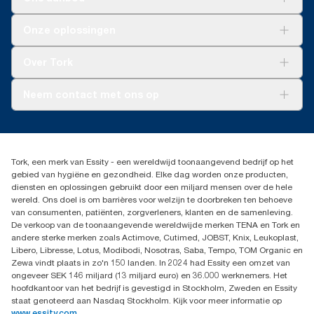
Oplossingen
Onze oplossingen
Duurzaamheid
Tork Clean Care
Tork Vision Schoonmaken
Over Tork
AD-a-Glance
Tork PaperCircle
Over ons
Neem contact met ons op
Succesverhalen
Pers & nieuws
info@tork.nl
Productklacht
030 - 698 46 66
Leveringsklacht
Dealers zoeken
Dispenserklacht
Tork, een merk van Essity - een wereldwijd toonaangevend bedrijf op het
Essity Netherlands B.V.
gebied van hygiëne en gezondheid. Elke dag worden onze producten,
Arnhemse Bovenweg 120
diensten en oplossingen gebruikt door een miljard mensen over de hele
3708 AH ZEIST
wereld. Ons doel is om barrières voor welzijn te doorbreken ten behoeve
Nederland
van consumenten, patiënten, zorgverleners, klanten en de samenleving.
De verkoop van de toonaangevende wereldwijde merken TENA en Tork en
andere sterke merken zoals Actimove, Cutimed, JOBST, Knix, Leukoplast,
Libero, Libresse, Lotus, Modibodi, Nosotras, Saba, Tempo, TOM Organic en
Zewa vindt plaats in zo'n 150 landen. In 2024 had Essity een omzet van
ongeveer SEK 146 miljard (13 miljard euro) en 36.000 werknemers. Het
hoofdkantoor van het bedrijf is gevestigd in Stockholm, Zweden en Essity
staat genoteerd aan Nasdaq Stockholm. Kijk voor meer informatie op
www.essity.com