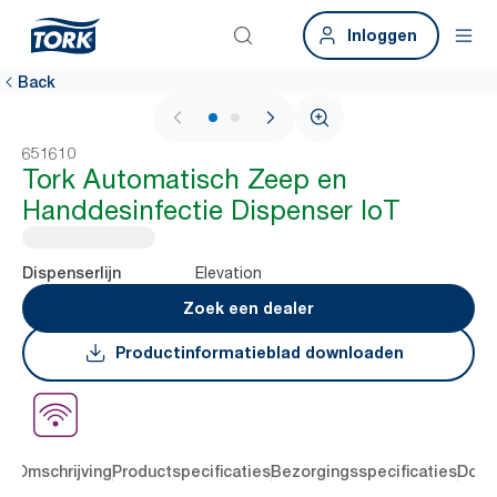
Inloggen
Back
1 / 2
651610
Tork Automatisch Zeep en
Handdesinfectie Dispenser IoT
Elevation
Dispenserlijn
Zoek een dealer
Productinformatieblad downloaden
en
Omschrijving
Productspecificaties
Bezorgingsspecificaties
Down