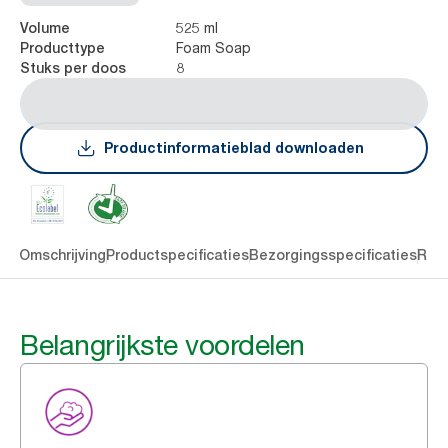
525 ml
Volume
Foam Soap
Producttype
8
Stuks per doos
Productinformatieblad downloaden
len
Omschrijving
Productspecificaties
Bezorgingsspecificaties
Res
Belangrijkste voordelen