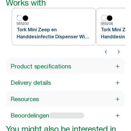
Works with
565200
565208
Tork Mini Zeep en
Tork Mini Ze
Handdesinfectie Dispenser Wit
Handdesinfec
S5
Zwart S5
Product specifications
Delivery details
Resources
Beoordelingen
You might also be interested in...