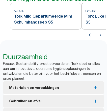
525502
525902
Tork Mild Geparfumeerde Mini
Tork Luxe Mi
Schuimhandzeep S5
S5
Duurzaamheid
Focus4 Sustainability-productvoordelen: Tork doet er alles
aan om innovatieve, duurzame hygiëneoplossingen te
ontwikkelen die beter zijn voor het bedrijfsleven, mensen en
onze planeet.
Materialen en verpakkingen
Het merendeel van de vullingen is EU Ecolabel-
Gebruiker en afval
gecertificeerd: minder milieu-impact gedurende de
*
gehele product lifecycle.