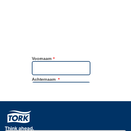
een echt verschil kan maken voor uw werkzaamheden. Vul het
formulier in voor persoonlijk advies en vervolgstappen. Let op: dit
is alleen voor zakelijke doeleinden.