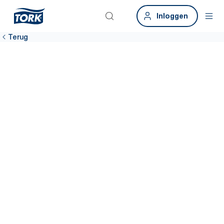
Inloggen
Terug
Neem contact
op
Laten we even afstemmen. Boek een demo om te zien hoe Tork