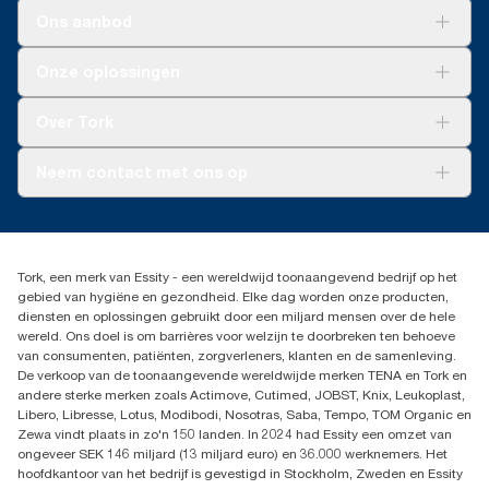
Ons aanbod
Oplossingen
Onze oplossingen
Duurzaamheid
Tork Clean Care
Tork Vision Schoonmaken
Over Tork
AD-a-Glance
Tork PaperCircle
Over ons
Neem contact met ons op
Succesverhalen
Pers & nieuws
info@tork.nl
Productklacht
030 - 698 46 66
Leveringsklacht
Dealers zoeken
Dispenserklacht
Tork, een merk van Essity - een wereldwijd toonaangevend bedrijf op het
Essity Netherlands B.V.
gebied van hygiëne en gezondheid. Elke dag worden onze producten,
Arnhemse Bovenweg 120
diensten en oplossingen gebruikt door een miljard mensen over de hele
3708 AH ZEIST
wereld. Ons doel is om barrières voor welzijn te doorbreken ten behoeve
Nederland
van consumenten, patiënten, zorgverleners, klanten en de samenleving.
De verkoop van de toonaangevende wereldwijde merken TENA en Tork en
andere sterke merken zoals Actimove, Cutimed, JOBST, Knix, Leukoplast,
Libero, Libresse, Lotus, Modibodi, Nosotras, Saba, Tempo, TOM Organic en
Zewa vindt plaats in zo'n 150 landen. In 2024 had Essity een omzet van
ongeveer SEK 146 miljard (13 miljard euro) en 36.000 werknemers. Het
hoofdkantoor van het bedrijf is gevestigd in Stockholm, Zweden en Essity