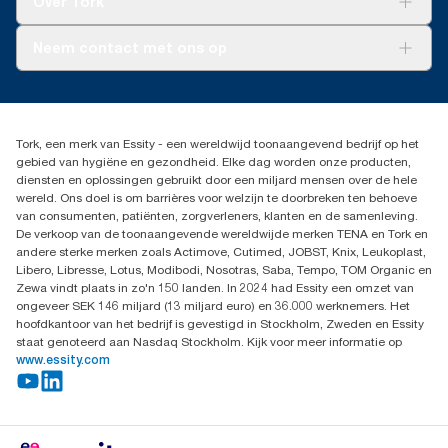
Over Tork
AD-a-Glance
Tork PaperCircle
Over ons
Neem contact met ons op
Succesverhalen
Pers & nieuws
info@tork.nl
Productklacht
030 - 698 46 66
Leveringsklacht
Dealers zoeken
Dispenserklacht
Tork, een merk van Essity - een wereldwijd toonaangevend bedrijf op het
Essity Netherlands B.V.
gebied van hygiëne en gezondheid. Elke dag worden onze producten,
Arnhemse Bovenweg 120
diensten en oplossingen gebruikt door een miljard mensen over de hele
3708 AH ZEIST
wereld. Ons doel is om barrières voor welzijn te doorbreken ten behoeve
Nederland
van consumenten, patiënten, zorgverleners, klanten en de samenleving.
De verkoop van de toonaangevende wereldwijde merken TENA en Tork en
andere sterke merken zoals Actimove, Cutimed, JOBST, Knix, Leukoplast,
Libero, Libresse, Lotus, Modibodi, Nosotras, Saba, Tempo, TOM Organic en
Zewa vindt plaats in zo'n 150 landen. In 2024 had Essity een omzet van
ongeveer SEK 146 miljard (13 miljard euro) en 36.000 werknemers. Het
hoofdkantoor van het bedrijf is gevestigd in Stockholm, Zweden en Essity
staat genoteerd aan Nasdaq Stockholm. Kijk voor meer informatie op
www.essity.com