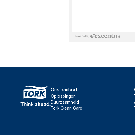
powered by excentos
Ons aanbod
Oplossingen
Duurzaamheid
Tork Clean Care