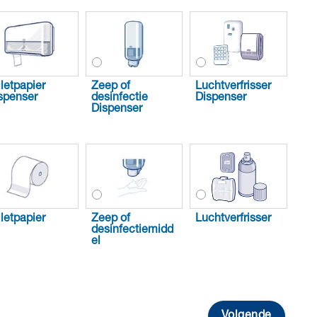
iletpapier
Zeep of
Luchtverfrisser
spenser
desinfectie
Dispenser
Dispenser
iletpapier
Zeep of
Luchtverfrisser
desinfectiemidd
el
Volgende