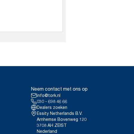
Neem contact met ons op
info@tork.nl
030 - 698 46 66
Dealers zoeken
Essity Netherlands B.V.
Arnhemse Bovenweg 120
3708 AH ZEIST
Nederland