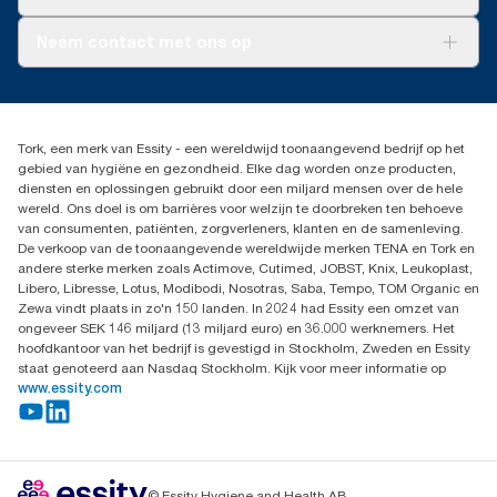
AD-a-Glance
Tork PaperCircle
Over ons
Neem contact met ons op
Succesverhalen
Pers & nieuws
info@tork.nl
Productklacht
030 - 698 46 66
Leveringsklacht
Dealers zoeken
Dispenserklacht
Tork, een merk van Essity - een wereldwijd toonaangevend bedrijf op het
Essity Netherlands B.V.
gebied van hygiëne en gezondheid. Elke dag worden onze producten,
Arnhemse Bovenweg 120
diensten en oplossingen gebruikt door een miljard mensen over de hele
3708 AH ZEIST
wereld. Ons doel is om barrières voor welzijn te doorbreken ten behoeve
Nederland
van consumenten, patiënten, zorgverleners, klanten en de samenleving.
De verkoop van de toonaangevende wereldwijde merken TENA en Tork en
andere sterke merken zoals Actimove, Cutimed, JOBST, Knix, Leukoplast,
Libero, Libresse, Lotus, Modibodi, Nosotras, Saba, Tempo, TOM Organic en
Zewa vindt plaats in zo'n 150 landen. In 2024 had Essity een omzet van
ongeveer SEK 146 miljard (13 miljard euro) en 36.000 werknemers. Het
hoofdkantoor van het bedrijf is gevestigd in Stockholm, Zweden en Essity
staat genoteerd aan Nasdaq Stockholm. Kijk voor meer informatie op
www.essity.com
© Essity Hygiene and Health AB