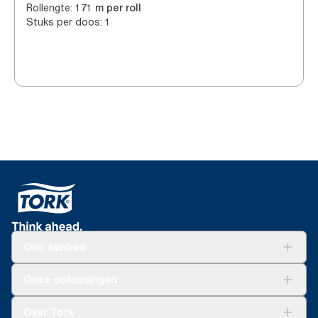
Rollengte
:
171 m per roll
Stuks per doos
:
1
Ons aanbod
Oplossingen
Onze oplossingen
Duurzaamheid
Tork Clean Care
Tork Vision Schoonmaken
Over Tork