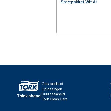
Startpakket Wit A1
Ons aanbod
Oplossingen
Duurzaamheid
Tork Clean Care