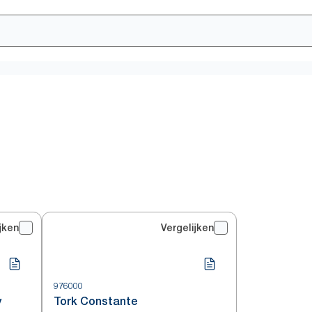
jken
Vergelijken
976000
y
Tork Constante