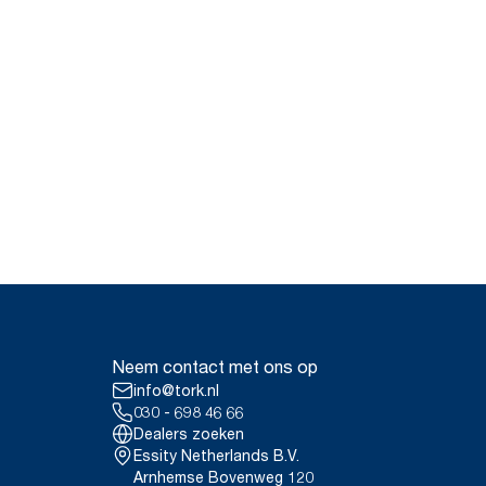
Neem contact met ons op
info@tork.nl
030 - 698 46 66
Dealers zoeken
Essity Netherlands B.V.
Arnhemse Bovenweg 120