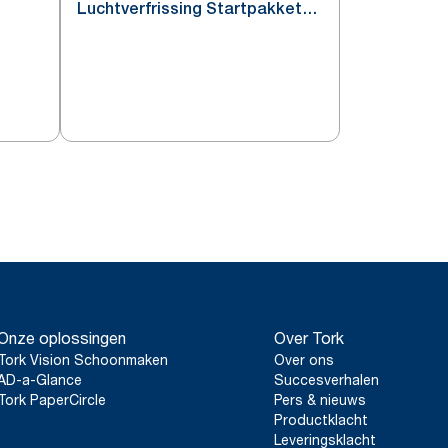
Luchtverfrissing Startpakket
Wit A3
Onze oplossingen
Over Tork
Tork Vision Schoonmaken
Over ons
AD-a-Glance
Succesverhalen
Tork PaperCircle
Pers & nieuws
Productklacht
Leveringsklacht