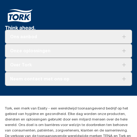
Ons aanbod
Oplossingen
Onze oplossingen
Duurzaamheid
Tork Clean Care
Tork Vision Schoonmaken
Over Tork
AD-a-Glance
Tork PaperCircle
Over ons
Neem contact met ons op
Succesverhalen
Pers & nieuws
info@tork.nl
Productklacht
030 - 698 46 66
Leveringsklacht
Dealers zoeken
Dispenserklacht
Tork, een merk van Essity - een wereldwijd toonaangevend bedrijf op het
Essity Netherlands B.V.
gebied van hygiëne en gezondheid. Elke dag worden onze producten,
Arnhemse Bovenweg 120
diensten en oplossingen gebruikt door een miljard mensen over de hele
3708 AH ZEIST
wereld. Ons doel is om barrières voor welzijn te doorbreken ten behoeve
Nederland
van consumenten, patiënten, zorgverleners, klanten en de samenleving.
De verkoop van de toonaangevende wereldwijde merken TENA en Tork en