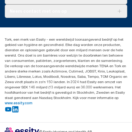
AD-a-Glance
Tork PaperCircle
Over ons
Neem contact met ons op
Succesverhalen
Pers & nieuws
info@tork.nl
Productklacht
030 - 698 46 66
Leveringsklacht
Dealers zoeken
Dispenserklacht
Tork, een merk van Essity - een wereldwijd toonaangevend bedrijf op het
Essity Netherlands B.V.
gebied van hygiëne en gezondheid. Elke dag worden onze producten,
Arnhemse Bovenweg 120
diensten en oplossingen gebruikt door een miljard mensen over de hele
3708 AH ZEIST
wereld. Ons doel is om barrières voor welzijn te doorbreken ten behoeve
Nederland
van consumenten, patiënten, zorgverleners, klanten en de samenleving.
De verkoop van de toonaangevende wereldwijde merken TENA en Tork en
andere sterke merken zoals Actimove, Cutimed, JOBST, Knix, Leukoplast,
Libero, Libresse, Lotus, Modibodi, Nosotras, Saba, Tempo, TOM Organic en
Zewa vindt plaats in zo'n 150 landen. In 2024 had Essity een omzet van
ongeveer SEK 146 miljard (13 miljard euro) en 36.000 werknemers. Het
hoofdkantoor van het bedrijf is gevestigd in Stockholm, Zweden en Essity
staat genoteerd aan Nasdaq Stockholm. Kijk voor meer informatie op
www.essity.com
© Essity Hygiene and Health AB