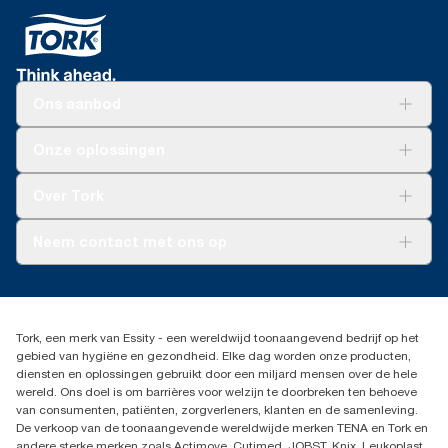
Ons aanbod
Oplossingen
Onze oplossingen
Duurzaamheid
Tork Clean Care
Tork Vision Schoonmaken
Over Tork
AD-a-Glance
Tork PaperCircle
Over ons
Neem contact met ons op
Succesverhalen
Pers & nieuws
info@tork.nl
Productklacht
030 - 698 46 66
Leveringsklacht
Dealers zoeken
Dispenserklacht
Tork, een merk van Essity - een wereldwijd toonaangevend bedrijf op het
Essity Netherlands B.V.
gebied van hygiëne en gezondheid. Elke dag worden onze producten,
Arnhemse Bovenweg 120
diensten en oplossingen gebruikt door een miljard mensen over de hele
3708 AH ZEIST
wereld. Ons doel is om barrières voor welzijn te doorbreken ten behoeve
Nederland
van consumenten, patiënten, zorgverleners, klanten en de samenleving.
De verkoop van de toonaangevende wereldwijde merken TENA en Tork en
andere sterke merken zoals Actimove, Cutimed, JOBST, Knix, Leukoplast,