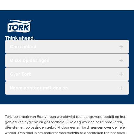
Ons aanbod
Oplossingen
Onze oplossingen
Duurzaamheid
Tork Clean Care
Tork Vision Schoonmaken
Over Tork
AD-a-Glance
Tork PaperCircle
Over ons
Neem contact met ons op
Succesverhalen
Pers & nieuws
info@tork.nl
Productklacht
030 - 698 46 66
Leveringsklacht
Dealers zoeken
Dispenserklacht
Tork, een merk van Essity - een wereldwijd toonaangevend bedrijf op het
Essity Netherlands B.V.
gebied van hygiëne en gezondheid. Elke dag worden onze producten,
Arnhemse Bovenweg 120
diensten en oplossingen gebruikt door een miljard mensen over de hele
3708 AH ZEIST
wereld. Ons doel is om barrières voor welzijn te doorbreken ten behoeve