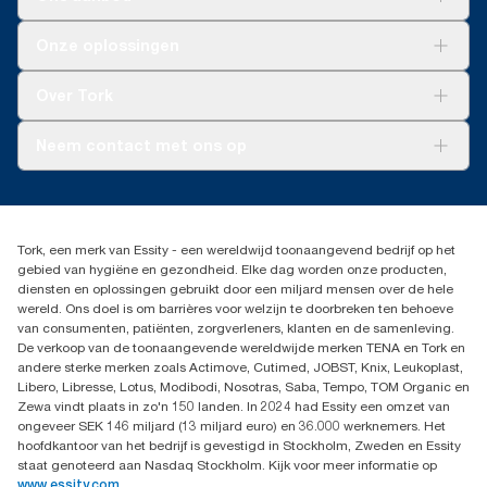
Oplossingen
Onze oplossingen
Duurzaamheid
Tork Clean Care
Tork Vision Schoonmaken
Over Tork
AD-a-Glance
Tork PaperCircle
Over ons
Neem contact met ons op
Succesverhalen
Pers & nieuws
info@tork.nl
Productklacht
030 - 698 46 66
Leveringsklacht
Dealers zoeken
Dispenserklacht
Tork, een merk van Essity - een wereldwijd toonaangevend bedrijf op het
Essity Netherlands B.V.
gebied van hygiëne en gezondheid. Elke dag worden onze producten,
Arnhemse Bovenweg 120
diensten en oplossingen gebruikt door een miljard mensen over de hele
3708 AH ZEIST
wereld. Ons doel is om barrières voor welzijn te doorbreken ten behoeve
Nederland
van consumenten, patiënten, zorgverleners, klanten en de samenleving.
De verkoop van de toonaangevende wereldwijde merken TENA en Tork en
andere sterke merken zoals Actimove, Cutimed, JOBST, Knix, Leukoplast,
Libero, Libresse, Lotus, Modibodi, Nosotras, Saba, Tempo, TOM Organic en
Zewa vindt plaats in zo'n 150 landen. In 2024 had Essity een omzet van
ongeveer SEK 146 miljard (13 miljard euro) en 36.000 werknemers. Het
hoofdkantoor van het bedrijf is gevestigd in Stockholm, Zweden en Essity
staat genoteerd aan Nasdaq Stockholm. Kijk voor meer informatie op
www.essity.com