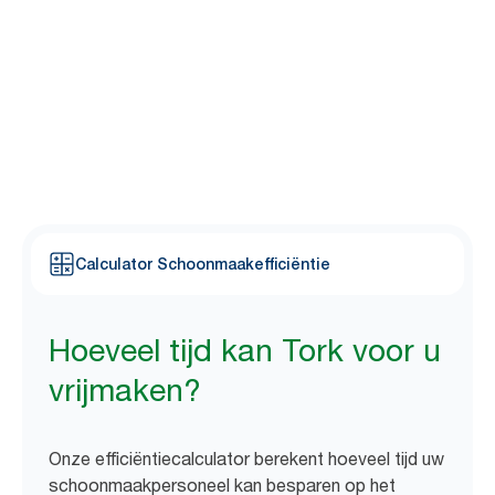
De meeste schoonmakers zeggen dat 8 van de 10
1
dispensercontroles overbodig zijn
. Bereken met onze
eenvoudige calculator hoeveel tijd uw schoonmaakpersoneel
kan vrijmaken door over te stappen op Tork.
Calculator Schoonmaakefficiëntie
Hoeveel tijd kan Tork voor u
vrijmaken?
Onze efficiëntiecalculator berekent hoeveel tijd uw
schoonmaakpersoneel kan besparen op het