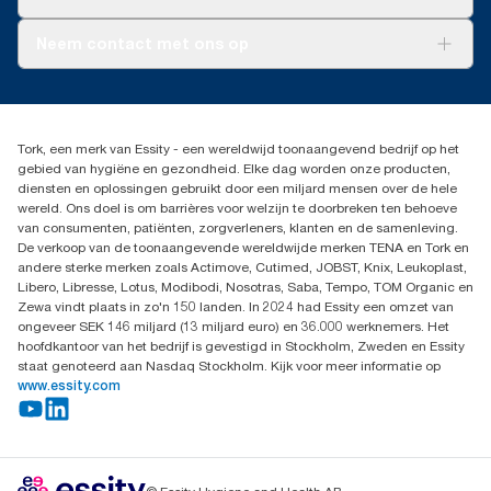
AD-a-Glance
Tork PaperCircle
Over ons
Neem contact met ons op
Succesverhalen
Pers & nieuws
info@tork.nl
Productklacht
030 - 698 46 66
Leveringsklacht
Dealers zoeken
Dispenserklacht
Tork, een merk van Essity - een wereldwijd toonaangevend bedrijf op het
Essity Netherlands B.V.
gebied van hygiëne en gezondheid. Elke dag worden onze producten,
Arnhemse Bovenweg 120
diensten en oplossingen gebruikt door een miljard mensen over de hele
3708 AH ZEIST
wereld. Ons doel is om barrières voor welzijn te doorbreken ten behoeve
Nederland
van consumenten, patiënten, zorgverleners, klanten en de samenleving.
De verkoop van de toonaangevende wereldwijde merken TENA en Tork en
andere sterke merken zoals Actimove, Cutimed, JOBST, Knix, Leukoplast,
Libero, Libresse, Lotus, Modibodi, Nosotras, Saba, Tempo, TOM Organic en
Zewa vindt plaats in zo'n 150 landen. In 2024 had Essity een omzet van
ongeveer SEK 146 miljard (13 miljard euro) en 36.000 werknemers. Het
hoofdkantoor van het bedrijf is gevestigd in Stockholm, Zweden en Essity
staat genoteerd aan Nasdaq Stockholm. Kijk voor meer informatie op
www.essity.com