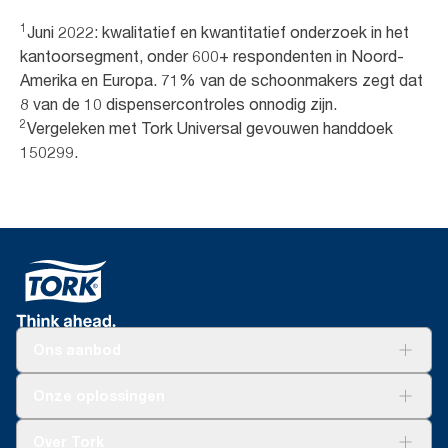
1
Juni 2022: kwalitatief en kwantitatief onderzoek in het
kantoorsegment, onder 600+ respondenten in Noord-
Amerika en Europa. 71% van de schoonmakers zegt dat
8 van de 10 dispensercontroles onnodig zijn.
2
Vergeleken met Tork Universal gevouwen handdoek
150299.
Ons aanbod
Oplossingen
Onze oplossingen
Duurzaamheid
Tork Clean Care
Tork Vision Schoonmaken
Over Tork