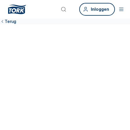
Inloggen
Terug
Heeft u
verborgen
tijdrovers?