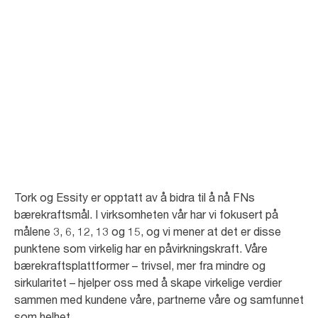
FNs
bærekraftsmål
For å bidra til å nå FNs bærekraftsmål jobber vi med å utvikle produkter
og løsninger som krever mindre ressurser og passer inn i et sirkulært
samfunn.
Tork og Essity er opptatt av å bidra til å nå FNs
bærekraftsmål. I virksomheten vår har vi fokusert på
målene 3, 6, 12, 13 og 15, og vi mener at det er disse
punktene som virkelig har en påvirkningskraft. Våre
bærekraftsplattformer – trivsel, mer fra mindre og
sirkularitet – hjelper oss med å skape virkelige verdier
sammen med kundene våre, partnerne våre og samfunnet
som helhet.