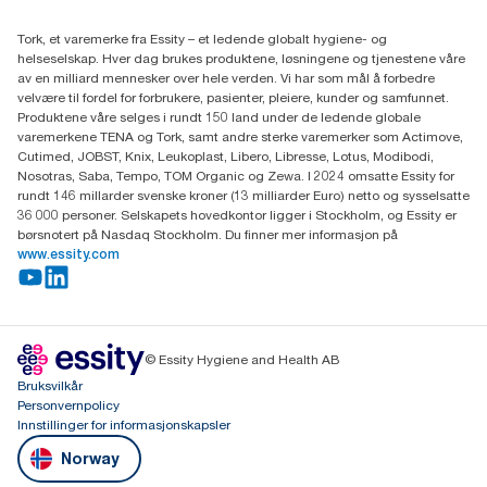
Essity Norway AS
Tork, et varemerke fra Essity – et ledende globalt hygiene- og
Fredrik Selmers vei 6
helseselskap. Hver dag brukes produktene, løsningene og tjenestene våre
0603 OSLO
av en milliard mennesker over hele verden. Vi har som mål å forbedre
velvære til fordel for forbrukere, pasienter, pleiere, kunder og samfunnet.
Produktene våre selges i rundt 150 land under de ledende globale
varemerkene TENA og Tork, samt andre sterke varemerker som Actimove,
Cutimed, JOBST, Knix, Leukoplast, Libero, Libresse, Lotus, Modibodi,
Nosotras, Saba, Tempo, TOM Organic og Zewa. I 2024 omsatte Essity for
rundt 146 millarder svenske kroner (13 milliarder Euro) netto og sysselsatte
36 000 personer. Selskapets hovedkontor ligger i Stockholm, og Essity er
børsnotert på Nasdaq Stockholm. Du finner mer informasjon på
www.essity.com
© Essity Hygiene and Health AB
Bruksvilkår
Personvernpolicy
Innstillinger for informasjonskapsler
Norway