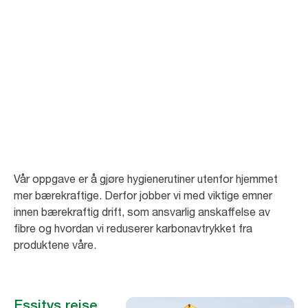
Tenk langsiktig om
bærekraft
Vi tenker langsiktig for å skape bærekraftige produkter og løsninger som
vil hjelpe kundene våre med å nå bærekraftsmålene sine.
Vår oppgave er å gjøre hygienerutiner utenfor hjemmet
mer bærekraftige. Derfor jobber vi med viktige emner
innen bærekraftig drift, som ansvarlig anskaffelse av
fibre og hvordan vi reduserer karbonavtrykket fra
produktene våre.
Essitys reise