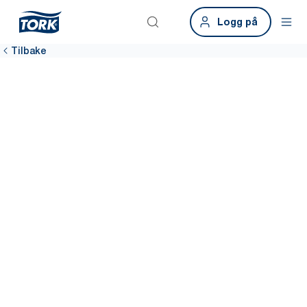
Logg på
Tilbake
Bærekraftsdataver
Få tilgang til pålitelig og brukervennlig bærekraftsdata med
dataverktøyet Tork Focus4 Bærekraft.