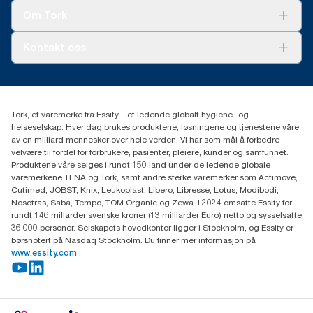
Tork Clean Care
Tork Vision Renhold
Om Tork
AD-a-Glance
Tork PaperCircle
Om oss
Kontakt oss
Suksesshistorier
Presse og nyheter
kontakt@essity.com
(+47) 22 70 62 00
Essity Norway AS
Tork, et varemerke fra Essity – et ledende globalt hygiene- og
Fredrik Selmers vei 6
helseselskap. Hver dag brukes produktene, løsningene og tjenestene våre
0603 OSLO
av en milliard mennesker over hele verden. Vi har som mål å forbedre
velvære til fordel for forbrukere, pasienter, pleiere, kunder og samfunnet.
Produktene våre selges i rundt 150 land under de ledende globale
varemerkene TENA og Tork, samt andre sterke varemerker som Actimove,
Cutimed, JOBST, Knix, Leukoplast, Libero, Libresse, Lotus, Modibodi,
Nosotras, Saba, Tempo, TOM Organic og Zewa. I 2024 omsatte Essity for
rundt 146 millarder svenske kroner (13 milliarder Euro) netto og sysselsatte
36 000 personer. Selskapets hovedkontor ligger i Stockholm, og Essity er
børsnotert på Nasdaq Stockholm. Du finner mer informasjon på
www.essity.com