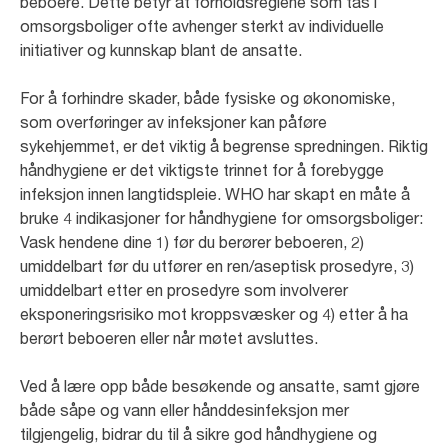
beboere. Dette betyr at forholdsreglene som tas i
omsorgsboliger ofte avhenger sterkt av individuelle
initiativer og kunnskap blant de ansatte.
For å forhindre skader, både fysiske og økonomiske,
som overføringer av infeksjoner kan påføre
sykehjemmet, er det viktig å begrense spredningen. Riktig
håndhygiene er det viktigste trinnet for å forebygge
infeksjon innen langtidspleie. WHO har skapt en måte å
bruke 4 indikasjoner for håndhygiene for omsorgsboliger:
Vask hendene dine 1) før du berører beboeren, 2)
umiddelbart før du utfører en ren/aseptisk prosedyre, 3)
umiddelbart etter en prosedyre som involverer
eksponeringsrisiko mot kroppsvæsker og 4) etter å ha
berørt beboeren eller når møtet avsluttes.
Ved å lære opp både besøkende og ansatte, samt gjøre
både såpe og vann eller hånddesinfeksjon mer
tilgjengelig, bidrar du til å sikre god håndhygiene og