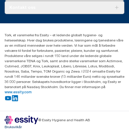
Tork PaperCircle
Om oss
Kontakt oss
Suksesshistorier
Presse og nyheter
kontakt@essity.com
(+47) 22 70 62 00
Essity Norway AS
Tork, et varemerke fra Essity – et ledende globalt hygiene- og
Fredrik Selmers vei 6
helseselskap. Hver dag brukes produktene, løsningene og tjenestene våre
0603 OSLO
av en milliard mennesker over hele verden. Vi har som mål å forbedre
velvære til fordel for forbrukere, pasienter, pleiere, kunder og samfunnet.
Produktene våre selges i rundt 150 land under de ledende globale
varemerkene TENA og Tork, samt andre sterke varemerker som Actimove,
Cutimed, JOBST, Knix, Leukoplast, Libero, Libresse, Lotus, Modibodi,
Nosotras, Saba, Tempo, TOM Organic og Zewa. I 2024 omsatte Essity for
rundt 146 millarder svenske kroner (13 milliarder Euro) netto og sysselsatte
36 000 personer. Selskapets hovedkontor ligger i Stockholm, og Essity er
børsnotert på Nasdaq Stockholm. Du finner mer informasjon på
www.essity.com
© Essity Hygiene and Health AB
Bruksvilkår