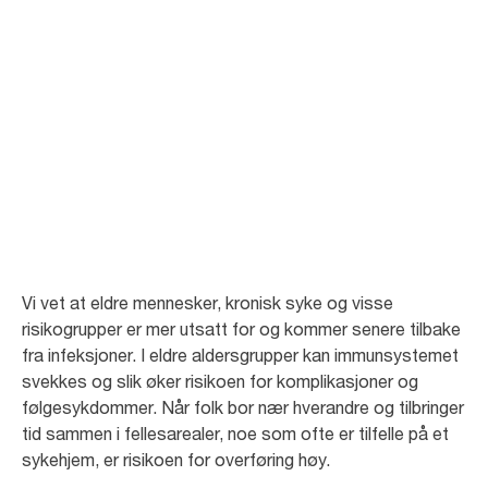
Infeksjonskontroll
for langtidspleie
I omsorgsboliger er det viktig å begrense overføringer av infeksjoner. I
artiklene nedenfor kan du lese mer om hvordan du påviser og unngår
risikosituasjoner.
Vi vet at eldre mennesker, kronisk syke og visse
risikogrupper er mer utsatt for og kommer senere tilbake
fra infeksjoner. I eldre aldersgrupper kan immunsystemet
svekkes og slik øker risikoen for komplikasjoner og
følgesykdommer. Når folk bor nær hverandre og tilbringer
tid sammen i fellesarealer, noe som ofte er tilfelle på et
sykehjem, er risikoen for overføring høy.