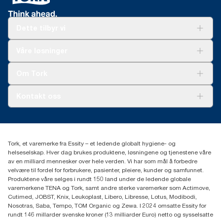
Dette tilbyr vi
Løsninger
Våre løsninger
Bærekraft
Tork Clean Care
Tork Vision Renhold
Om Tork
AD-a-Glance
Tork PaperCircle
Om oss
Kontakt oss
Suksesshistorier
Presse og nyheter
kontakt@essity.com
(+47) 22 70 62 00
Essity Norway AS
Tork, et varemerke fra Essity – et ledende globalt hygiene- og
Fredrik Selmers vei 6
helseselskap. Hver dag brukes produktene, løsningene og tjenestene våre
0603 OSLO
av en milliard mennesker over hele verden. Vi har som mål å forbedre
velvære til fordel for forbrukere, pasienter, pleiere, kunder og samfunnet.
Produktene våre selges i rundt 150 land under de ledende globale
varemerkene TENA og Tork, samt andre sterke varemerker som Actimove,
Cutimed, JOBST, Knix, Leukoplast, Libero, Libresse, Lotus, Modibodi,
Nosotras, Saba, Tempo, TOM Organic og Zewa. I 2024 omsatte Essity for
rundt 146 millarder svenske kroner (13 milliarder Euro) netto og sysselsatte