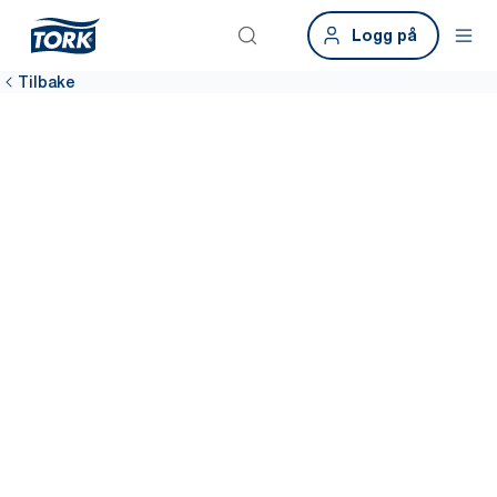
Logg på
Tilbake
Sørg for en
hygienisk
arbeidsplass
En ren arbeidsplass gir mer fornøyde medarbeidere. Bærekraftige
hygieneløsninger fra Tork gjør det lett å effektivisere renholdet på
hele bygget, med blant annet datadrevet renhold som hjelper til
med å sørge for at dispenserne er påfylt 99 % av tiden.*