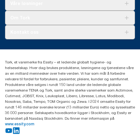
Løsninger
Våre løsninger
Bærekraft
Tork Clean Care
Tork Vision Renhold
Om Tork
AD-a-Glance
Tork PaperCircle
Om oss
Kontakt oss
Suksesshistorier
Presse og nyheter
kontakt@essity.com
(+47) 22 70 62 00
Essity Norway AS
Tork, et varemerke fra Essity – et ledende globalt hygiene- og
Fredrik Selmers vei 6
helseselskap. Hver dag brukes produktene, løsningene og tjenestene våre
0603 OSLO
av en milliard mennesker over hele verden. Vi har som mål å forbedre
velvære til fordel for forbrukere, pasienter, pleiere, kunder og samfunnet.
Produktene våre selges i rundt 150 land under de ledende globale
varemerkene TENA og Tork, samt andre sterke varemerker som Actimove,
Cutimed, JOBST, Knix, Leukoplast, Libero, Libresse, Lotus, Modibodi,
Nosotras, Saba, Tempo, TOM Organic og Zewa. I 2024 omsatte Essity for
rundt 146 millarder svenske kroner (13 milliarder Euro) netto og sysselsatte
36 000 personer. Selskapets hovedkontor ligger i Stockholm, og Essity er
børsnotert på Nasdaq Stockholm. Du finner mer informasjon på
www.essity.com