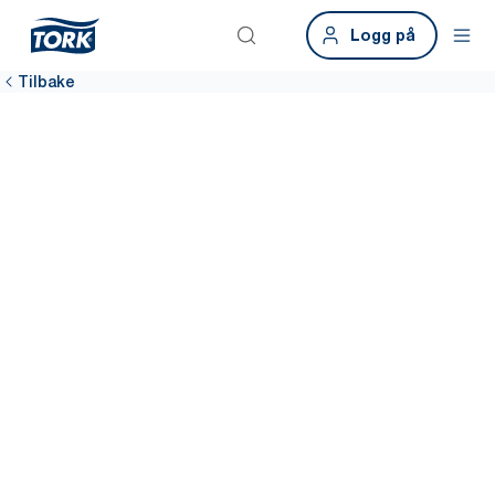
Logg på
Tilbake
Hold
resepsjonen og
møterommene
rene og
innbydende
Sikre at alle medarbeidere og besøkende trives godt på
arbeidsplassen med tilgjengelige hygieneløsninger fra Tork i
både resepsjon og møterom. Løsningene er enkle å fylle på, slik at
renholdspersonalet kan sikre renhold av høy kvalitet til enhver tid.