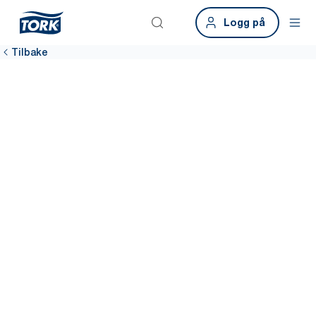
Logg på
Tilbake
Har bedriften
skjulte tidstyver?
De fleste renholdere sier at 8 av 10 dispenserkontroller er