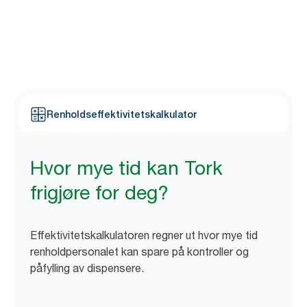
1
unødvendige.
Med den enkle kalkulatoren fra Tork kan du regne
ut hvor mye tid Tork kan frigjøre for renholdspersonalet ditt.
Renholdseffektivitetskalkulator
Hvor mye tid kan Tork
frigjøre for deg?
Effektivitetskalkulatoren regner ut hvor mye tid
renholdpersonalet kan spare på kontroller og
påfylling av dispensere.