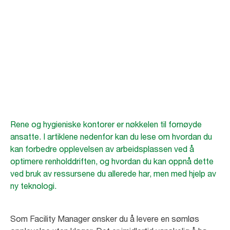
Utfordring på
kontoret
Et rent arbeidsmiljø er svært viktig for trivselen blant de ansatte
Rene og hygieniske kontorer er nøkkelen til fornøyde
ansatte. I artiklene nedenfor kan du lese om hvordan du
kan forbedre opplevelsen av arbeidsplassen ved å
optimere renholddriften, og hvordan du kan oppnå dette
ved bruk av ressursene du allerede har, men med hjelp av
ny teknologi.
Som Facility Manager ønsker du å levere en sømløs