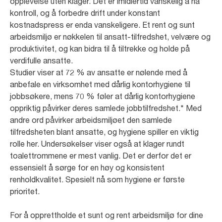
opplevelse uten klager. Det er imidlertid vanskelig å ha
kontroll, og å forbedre drift under konstant
kostnadspress er enda vanskeligere. Et rent og sunt
arbeidsmiljø er nøkkelen til ansatt-tilfredshet, velvære og
produktivitet, og kan bidra til å tiltrekke og holde på
verdifulle ansatte.
Studier viser at 72 % av ansatte er nølende med å
anbefale en virksomhet med dårlig kontorhygiene til
jobbsøkere, mens 70 % føler at dårlig kontorhygiene
oppriktig påvirker deres samlede jobbtilfredshet.* Med
andre ord påvirker arbeidsmiljøet den samlede
tilfredsheten blant ansatte, og hygiene spiller en viktig
rolle her. Undersøkelser viser også at klager rundt
toalettrommene er mest vanlig. Det er derfor det er
essensielt å sørge for en høy og konsistent
renholdkvalitet. Spesielt nå som hygiene er første
prioritet.
For å opprettholde et sunt og rent arbeidsmiljø for dine