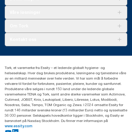
Løsninger
Våre løsninger
Bærekraft
Tork Clean Care
Tork Vision Renhold
Om Tork
AD-a-Glance
Tork PaperCircle
Om oss
Kontakt oss
Suksesshistorier
Presse og nyheter
kontakt@essity.com
(+47) 22 70 62 00
Essity Norway AS
Tork, et varemerke fra Essity – et ledende globalt hygiene- og
Fredrik Selmers vei 6
helseselskap. Hver dag brukes produktene, løsningene og tjenestene våre
0603 OSLO
av en milliard mennesker over hele verden. Vi har som mål å forbedre
velvære til fordel for forbrukere, pasienter, pleiere, kunder og samfunnet.
Produktene våre selges i rundt 150 land under de ledende globale
varemerkene TENA og Tork, samt andre sterke varemerker som Actimove,
Cutimed, JOBST, Knix, Leukoplast, Libero, Libresse, Lotus, Modibodi,
Nosotras, Saba, Tempo, TOM Organic og Zewa. I 2024 omsatte Essity for
rundt 146 millarder svenske kroner (13 milliarder Euro) netto og sysselsatte
36 000 personer. Selskapets hovedkontor ligger i Stockholm, og Essity er
børsnotert på Nasdaq Stockholm. Du finner mer informasjon på
www.essity.com